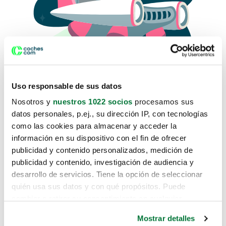
Uso responsable de sus datos
Nosotros y
nuestros 1022 socios
procesamos sus
datos personales, p.ej., su dirección IP, con tecnologías
como las cookies para almacenar y acceder la
Lo sentimos, no sabemos como
información en su dispositivo con el fin de ofrecer
te hemos traido hasta aquí.
publicidad y contenido personalizados, medición de
publicidad y contenido, investigación de audiencia y
desarrollo de servicios. Tiene la opción de seleccionar
Pero puedes encontrar el coche que estás
quién usa sus datos y con qué propósitos. Puede
buscando en alguno de estos enlaces:
cambiar o retirar su consentimiento en cualquier
momento desde la Declaración de cookies o clicando en
Coches nuevos
Mostrar detalles
el Menú de consentimiento.