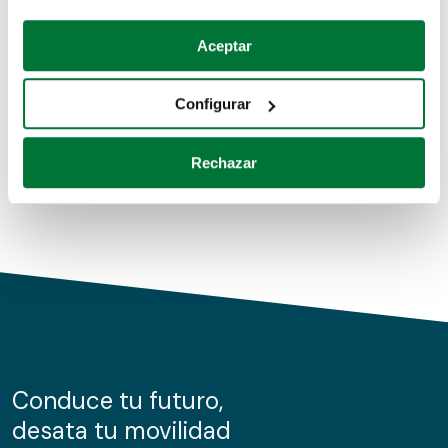
Coches de segunda mano
Si lo permite, también quisiéramos:
Aceptar
Recopilar información sobre su ubicación geográfica
Coches de km0
que puede tener una precisión de varios metros
Configurar
Coches de renting
Identificar su dispositivo analizándolo activamente
para buscar características específicas (huellas
Rechazar
digitales)
Obtenga más información sobre cómo se procesan sus
datos personales y establezca sus preferencias en la
sección de datos
. Puede cambiar o retirar su
consentimiento en cualquier momento en la Declaración
de cookies.
Las cookies de este sitio web se usan para personalizar
el contenido y los anuncios, ofrecer funciones de redes
sociales y analizar el tráfico. Además, compartimos
Conduce tu futuro,
información sobre el uso que haga del sitio web con
desata tu movilidad
nuestros partners de redes sociales, publicidad y análisis