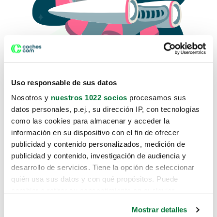
Uso responsable de sus datos
Nosotros y
nuestros 1022 socios
procesamos sus
datos personales, p.ej., su dirección IP, con tecnologías
como las cookies para almacenar y acceder la
Lo sentimos, no sabemos como
información en su dispositivo con el fin de ofrecer
te hemos traido hasta aquí.
publicidad y contenido personalizados, medición de
publicidad y contenido, investigación de audiencia y
desarrollo de servicios. Tiene la opción de seleccionar
Pero puedes encontrar el coche que estás
quién usa sus datos y con qué propósitos. Puede
buscando en alguno de estos enlaces:
cambiar o retirar su consentimiento en cualquier
momento desde la Declaración de cookies o clicando en
Coches nuevos
Mostrar detalles
el Menú de consentimiento.