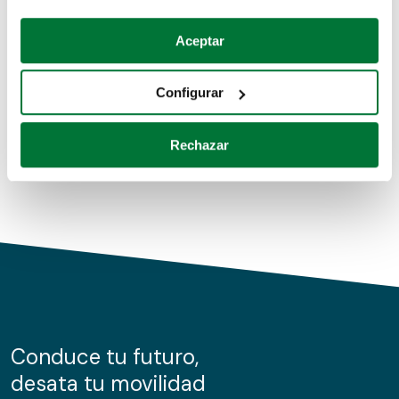
Coches de segunda mano
Si lo permite, también quisiéramos:
Aceptar
Recopilar información sobre su ubicación geográfica
Coches de km0
que puede tener una precisión de varios metros
Configurar
Coches de renting
Identificar su dispositivo analizándolo activamente
para buscar características específicas (huellas
Rechazar
digitales)
Obtenga más información sobre cómo se procesan sus
datos personales y establezca sus preferencias en la
sección de datos
. Puede cambiar o retirar su
consentimiento en cualquier momento en la Declaración
de cookies.
Las cookies de este sitio web se usan para personalizar
el contenido y los anuncios, ofrecer funciones de redes
sociales y analizar el tráfico. Además, compartimos
Conduce tu futuro,
información sobre el uso que haga del sitio web con
desata tu movilidad
nuestros partners de redes sociales, publicidad y análisis