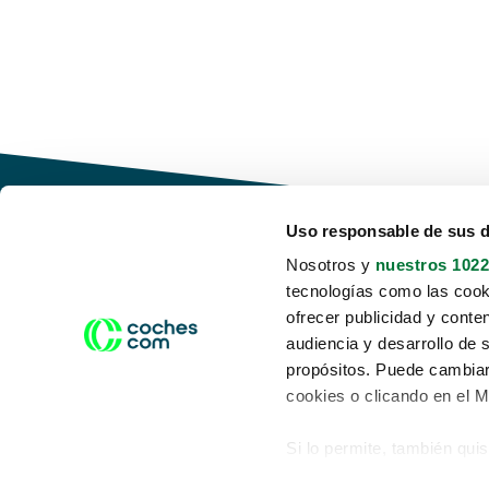
Uso responsable de sus 
Nosotros y
nuestros 1022
tecnologías como las cooki
Conduce tu futuro,
ofrecer publicidad y conte
desata tu movilidad
audiencia y desarrollo de 
propósitos. Puede cambiar
cookies o clicando en el 
Si lo permite, también qui
Acerca de nosotros
Aviso legal
Recopilar información