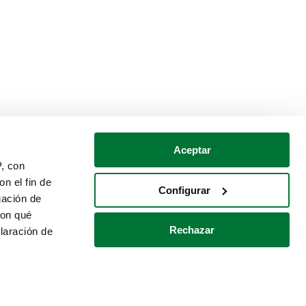
Aceptar
P, con
n el fin de
Configurar
gación de
con qué
Rechazar
laración de
Política de cookies
Contacto
 varios metros