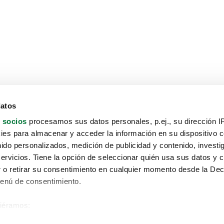
datos
 socios
procesamos sus datos personales, p.ej., su dirección I
es para almacenar y acceder la información en su dispositivo co
nido personalizados, medición de publicidad y contenido, investi
servicios. Tiene la opción de seleccionar quién usa sus datos y 
 o retirar su consentimiento en cualquier momento desde la Dec
Menú de consentimiento.
siéramos:
Aviso protección de datos
 sobre su ubicación geográfica que puede tener una precisión de