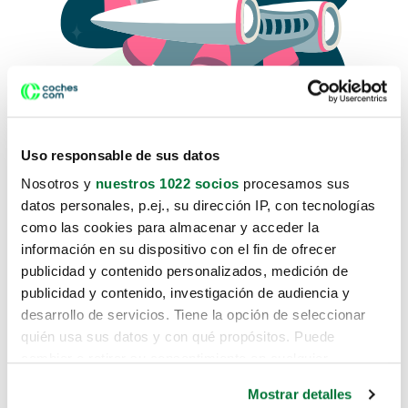
Uso responsable de sus datos
Nosotros y
nuestros 1022 socios
procesamos sus
datos personales, p.ej., su dirección IP, con tecnologías
como las cookies para almacenar y acceder la
Lo sentimos, no sabemos como
información en su dispositivo con el fin de ofrecer
te hemos traido hasta aquí.
publicidad y contenido personalizados, medición de
publicidad y contenido, investigación de audiencia y
desarrollo de servicios. Tiene la opción de seleccionar
Pero puedes encontrar el coche que estás
quién usa sus datos y con qué propósitos. Puede
buscando en alguno de estos enlaces:
cambiar o retirar su consentimiento en cualquier
momento desde la Declaración de cookies o clicando en
Coches nuevos
Mostrar detalles
el Menú de consentimiento.