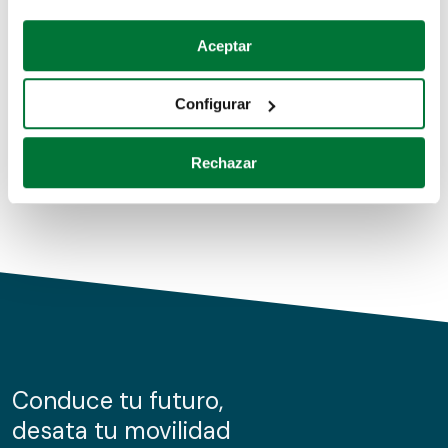
Coches de segunda mano
Si lo permite, también quisiéramos:
Aceptar
Recopilar información sobre su ubicación geográfica
Coches de km0
que puede tener una precisión de varios metros
Configurar
Coches de renting
Identificar su dispositivo analizándolo activamente
para buscar características específicas (huellas
Rechazar
digitales)
Obtenga más información sobre cómo se procesan sus
datos personales y establezca sus preferencias en la
sección de datos
. Puede cambiar o retirar su
consentimiento en cualquier momento en la Declaración
de cookies.
Las cookies de este sitio web se usan para personalizar
el contenido y los anuncios, ofrecer funciones de redes
sociales y analizar el tráfico. Además, compartimos
Conduce tu futuro,
información sobre el uso que haga del sitio web con
desata tu movilidad
nuestros partners de redes sociales, publicidad y análisis