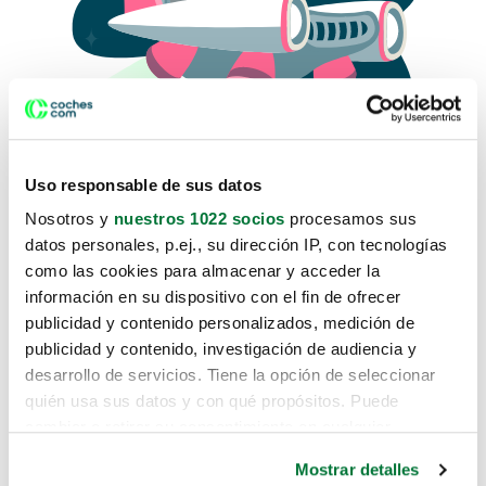
Uso responsable de sus datos
Nosotros y
nuestros 1022 socios
procesamos sus
datos personales, p.ej., su dirección IP, con tecnologías
como las cookies para almacenar y acceder la
Lo sentimos, no sabemos como
información en su dispositivo con el fin de ofrecer
te hemos traido hasta aquí.
publicidad y contenido personalizados, medición de
publicidad y contenido, investigación de audiencia y
desarrollo de servicios. Tiene la opción de seleccionar
Pero puedes encontrar el coche que estás
quién usa sus datos y con qué propósitos. Puede
buscando en alguno de estos enlaces:
cambiar o retirar su consentimiento en cualquier
momento desde la Declaración de cookies o clicando en
Coches nuevos
Mostrar detalles
el Menú de consentimiento.