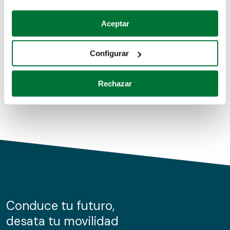
Coches de segunda mano
Si lo permite, también quisiéramos:
Aceptar
Recopilar información sobre su ubicación geográfica
Coches de km0
que puede tener una precisión de varios metros
Configurar
Coches de renting
Identificar su dispositivo analizándolo activamente
para buscar características específicas (huellas
Rechazar
digitales)
Obtenga más información sobre cómo se procesan sus
datos personales y establezca sus preferencias en la
sección de datos
. Puede cambiar o retirar su
consentimiento en cualquier momento en la Declaración
de cookies.
Las cookies de este sitio web se usan para personalizar
el contenido y los anuncios, ofrecer funciones de redes
sociales y analizar el tráfico. Además, compartimos
Conduce tu futuro,
información sobre el uso que haga del sitio web con
desata tu movilidad
nuestros partners de redes sociales, publicidad y análisis