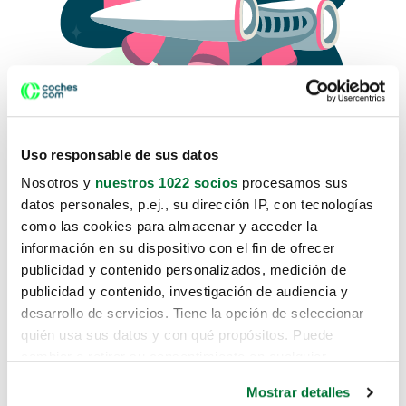
Uso responsable de sus datos
Nosotros y
nuestros 1022 socios
procesamos sus
datos personales, p.ej., su dirección IP, con tecnologías
como las cookies para almacenar y acceder la
Lo sentimos, no sabemos como
información en su dispositivo con el fin de ofrecer
te hemos traido hasta aquí.
publicidad y contenido personalizados, medición de
publicidad y contenido, investigación de audiencia y
desarrollo de servicios. Tiene la opción de seleccionar
Pero puedes encontrar el coche que estás
quién usa sus datos y con qué propósitos. Puede
buscando en alguno de estos enlaces:
cambiar o retirar su consentimiento en cualquier
momento desde la Declaración de cookies o clicando en
Coches nuevos
Mostrar detalles
el Menú de consentimiento.