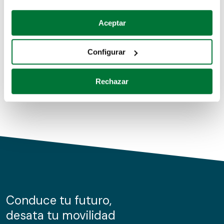
Coches de segunda mano
Si lo permite, también quisiéramos:
Aceptar
Recopilar información sobre su ubicación geográfica
Coches de km0
que puede tener una precisión de varios metros
Configurar
Coches de renting
Identificar su dispositivo analizándolo activamente
para buscar características específicas (huellas
Rechazar
digitales)
Obtenga más información sobre cómo se procesan sus
datos personales y establezca sus preferencias en la
sección de datos
. Puede cambiar o retirar su
consentimiento en cualquier momento en la Declaración
de cookies.
Las cookies de este sitio web se usan para personalizar
el contenido y los anuncios, ofrecer funciones de redes
sociales y analizar el tráfico. Además, compartimos
Conduce tu futuro,
información sobre el uso que haga del sitio web con
desata tu movilidad
nuestros partners de redes sociales, publicidad y análisis