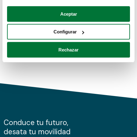
Coches de segunda mano
Si lo permite, también quisiéramos:
Aceptar
Recopilar información sobre su ubicación geográfica
Coches de km0
que puede tener una precisión de varios metros
Configurar
Coches de renting
Identificar su dispositivo analizándolo activamente
para buscar características específicas (huellas
Rechazar
digitales)
Obtenga más información sobre cómo se procesan sus
datos personales y establezca sus preferencias en la
sección de datos
. Puede cambiar o retirar su
consentimiento en cualquier momento en la Declaración
de cookies.
Las cookies de este sitio web se usan para personalizar
el contenido y los anuncios, ofrecer funciones de redes
sociales y analizar el tráfico. Además, compartimos
Conduce tu futuro,
información sobre el uso que haga del sitio web con
desata tu movilidad
nuestros partners de redes sociales, publicidad y análisis