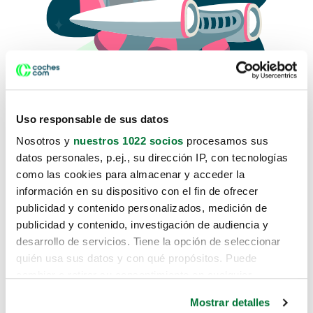
Uso responsable de sus datos
Nosotros y
nuestros 1022 socios
procesamos sus
datos personales, p.ej., su dirección IP, con tecnologías
como las cookies para almacenar y acceder la
Lo sentimos, no sabemos como
información en su dispositivo con el fin de ofrecer
te hemos traido hasta aquí.
publicidad y contenido personalizados, medición de
publicidad y contenido, investigación de audiencia y
desarrollo de servicios. Tiene la opción de seleccionar
Pero puedes encontrar el coche que estás
quién usa sus datos y con qué propósitos. Puede
buscando en alguno de estos enlaces:
cambiar o retirar su consentimiento en cualquier
momento desde la Declaración de cookies o clicando en
Coches nuevos
Mostrar detalles
el Menú de consentimiento.