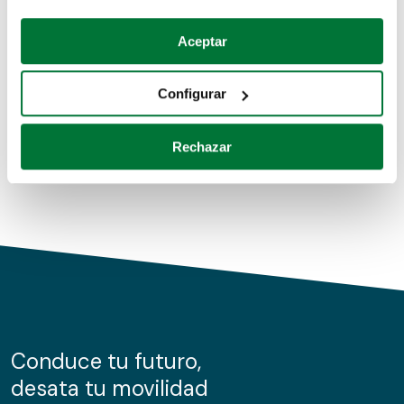
Coches de segunda mano
Si lo permite, también quisiéramos:
Aceptar
Recopilar información sobre su ubicación geográfica
Coches de km0
que puede tener una precisión de varios metros
Configurar
Coches de renting
Identificar su dispositivo analizándolo activamente
para buscar características específicas (huellas
Rechazar
digitales)
Obtenga más información sobre cómo se procesan sus
datos personales y establezca sus preferencias en la
sección de datos
. Puede cambiar o retirar su
consentimiento en cualquier momento en la Declaración
de cookies.
Las cookies de este sitio web se usan para personalizar
el contenido y los anuncios, ofrecer funciones de redes
sociales y analizar el tráfico. Además, compartimos
Conduce tu futuro,
información sobre el uso que haga del sitio web con
desata tu movilidad
nuestros partners de redes sociales, publicidad y análisis