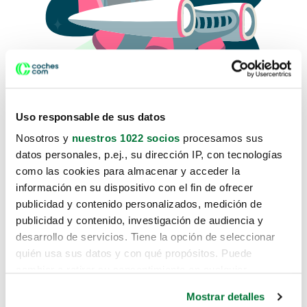
Uso responsable de sus datos
Nosotros y
nuestros 1022 socios
procesamos sus
datos personales, p.ej., su dirección IP, con tecnologías
como las cookies para almacenar y acceder la
Lo sentimos, no sabemos como
información en su dispositivo con el fin de ofrecer
te hemos traido hasta aquí.
publicidad y contenido personalizados, medición de
publicidad y contenido, investigación de audiencia y
desarrollo de servicios. Tiene la opción de seleccionar
Pero puedes encontrar el coche que estás
quién usa sus datos y con qué propósitos. Puede
buscando en alguno de estos enlaces:
cambiar o retirar su consentimiento en cualquier
momento desde la Declaración de cookies o clicando en
Coches nuevos
Mostrar detalles
el Menú de consentimiento.