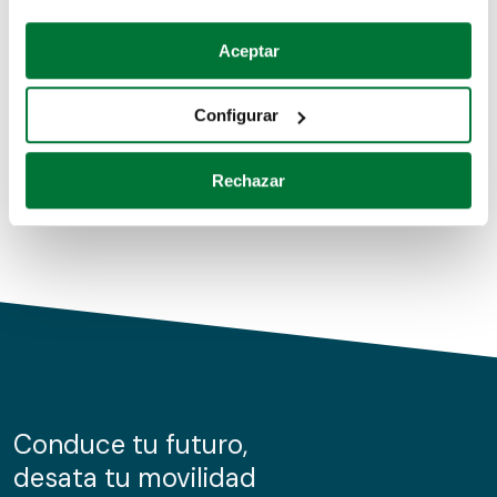
Coches de segunda mano
Si lo permite, también quisiéramos:
Aceptar
Recopilar información sobre su ubicación geográfica
Coches de km0
que puede tener una precisión de varios metros
Configurar
Coches de renting
Identificar su dispositivo analizándolo activamente
para buscar características específicas (huellas
Rechazar
digitales)
Obtenga más información sobre cómo se procesan sus
datos personales y establezca sus preferencias en la
sección de datos
. Puede cambiar o retirar su
consentimiento en cualquier momento en la Declaración
de cookies.
Las cookies de este sitio web se usan para personalizar
el contenido y los anuncios, ofrecer funciones de redes
sociales y analizar el tráfico. Además, compartimos
Conduce tu futuro,
información sobre el uso que haga del sitio web con
desata tu movilidad
nuestros partners de redes sociales, publicidad y análisis