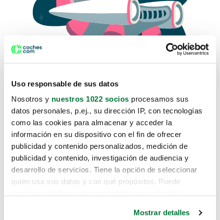
Uso responsable de sus datos
Nosotros y
nuestros 1022 socios
procesamos sus
datos personales, p.ej., su dirección IP, con tecnologías
como las cookies para almacenar y acceder la
Lo sentimos, no sabemos como
información en su dispositivo con el fin de ofrecer
te hemos traido hasta aquí.
publicidad y contenido personalizados, medición de
publicidad y contenido, investigación de audiencia y
desarrollo de servicios. Tiene la opción de seleccionar
Pero puedes encontrar el coche que estás
quién usa sus datos y con qué propósitos. Puede
buscando en alguno de estos enlaces:
cambiar o retirar su consentimiento en cualquier
momento desde la Declaración de cookies o clicando en
Coches nuevos
Mostrar detalles
el Menú de consentimiento.