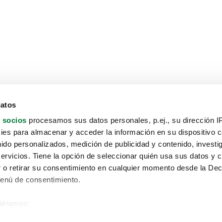
datos
 socios
procesamos sus datos personales, p.ej., su dirección I
es para almacenar y acceder la información en su dispositivo co
nido personalizados, medición de publicidad y contenido, investi
servicios. Tiene la opción de seleccionar quién usa sus datos y 
 o retirar su consentimiento en cualquier momento desde la Dec
Menú de consentimiento.
siéramos:
Aviso protección de datos
 sobre su ubicación geográfica que puede tener una precisión de