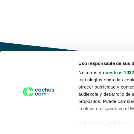
Uso responsable de sus 
Nosotros y
nuestros 1022
tecnologías como las cooki
Conduce tu futuro,
ofrecer publicidad y conte
desata tu movilidad
audiencia y desarrollo de 
propósitos. Puede cambiar
cookies o clicando en el 
Si lo permite, también qui
Acerca de nosotros
Aviso legal
Recopilar información