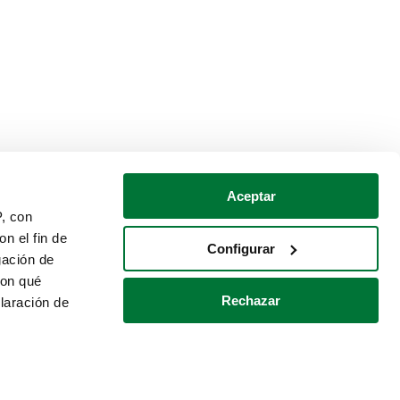
Aceptar
P, con
n el fin de
Configurar
gación de
con qué
Rechazar
laración de
Política de cookies
Contacto
 varios metros