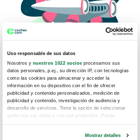
Uso responsable de sus datos
Nosotros y
nuestros 1022 socios
procesamos sus
datos personales, p.ej., su dirección IP, con tecnologías
como las cookies para almacenar y acceder la
Lo sentimos, no sabemos como
información en su dispositivo con el fin de ofrecer
te hemos traido hasta aquí.
publicidad y contenido personalizados, medición de
publicidad y contenido, investigación de audiencia y
desarrollo de servicios. Tiene la opción de seleccionar
Pero puedes encontrar el coche que estás
quién usa sus datos y con qué propósitos. Puede
buscando en alguno de estos enlaces:
cambiar o retirar su consentimiento en cualquier
momento desde la Declaración de cookies o clicando en
Coches nuevos
Mostrar detalles
el Menú de consentimiento.