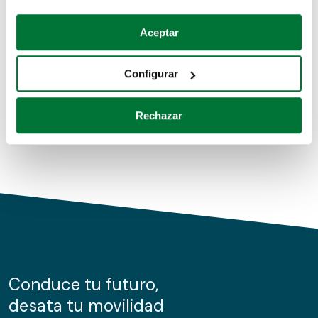
Coches de segunda mano
Si lo permite, también quisiéramos:
Aceptar
Recopilar información sobre su ubicación geográfica
Coches de km0
que puede tener una precisión de varios metros
Configurar
Coches de renting
Identificar su dispositivo analizándolo activamente
para buscar características específicas (huellas
Rechazar
digitales)
Obtenga más información sobre cómo se procesan sus
datos personales y establezca sus preferencias en la
sección de datos
. Puede cambiar o retirar su
consentimiento en cualquier momento en la Declaración
de cookies.
Las cookies de este sitio web se usan para personalizar
el contenido y los anuncios, ofrecer funciones de redes
sociales y analizar el tráfico. Además, compartimos
Conduce tu futuro,
información sobre el uso que haga del sitio web con
desata tu movilidad
nuestros partners de redes sociales, publicidad y análisis