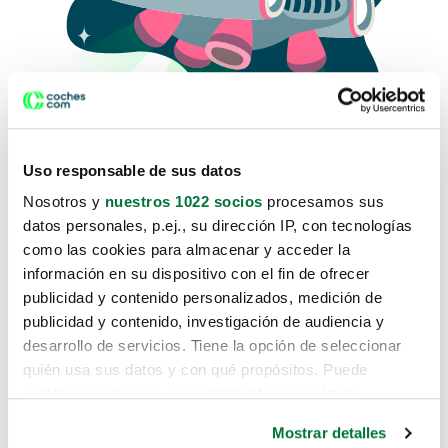
Uso responsable de sus datos
Nosotros y
nuestros 1022 socios
procesamos sus
datos personales, p.ej., su dirección IP, con tecnologías
como las cookies para almacenar y acceder la
Lo sentimos, no sabemos como
información en su dispositivo con el fin de ofrecer
te hemos traido hasta aquí.
publicidad y contenido personalizados, medición de
publicidad y contenido, investigación de audiencia y
desarrollo de servicios. Tiene la opción de seleccionar
Pero puedes encontrar el coche que estás
quién usa sus datos y con qué propósitos. Puede
buscando en alguno de estos enlaces:
cambiar o retirar su consentimiento en cualquier
momento desde la Declaración de cookies o clicando en
Coches nuevos
Mostrar detalles
el Menú de consentimiento.