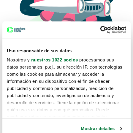
Uso responsable de sus datos
Nosotros y
nuestros 1022 socios
procesamos sus
datos personales, p.ej., su dirección IP, con tecnologías
como las cookies para almacenar y acceder la
Lo sentimos, no sabemos como
información en su dispositivo con el fin de ofrecer
te hemos traido hasta aquí.
publicidad y contenido personalizados, medición de
publicidad y contenido, investigación de audiencia y
desarrollo de servicios. Tiene la opción de seleccionar
Pero puedes encontrar el coche que estás
quién usa sus datos y con qué propósitos. Puede
buscando en alguno de estos enlaces:
cambiar o retirar su consentimiento en cualquier
momento desde la Declaración de cookies o clicando en
Coches nuevos
Mostrar detalles
el Menú de consentimiento.