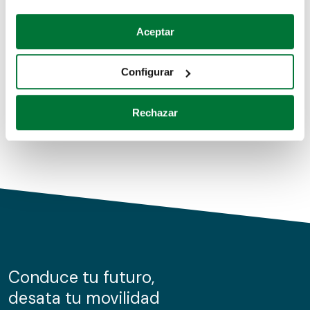
Coches de segunda mano
Si lo permite, también quisiéramos:
Aceptar
Recopilar información sobre su ubicación geográfica
Coches de km0
que puede tener una precisión de varios metros
Configurar
Coches de renting
Identificar su dispositivo analizándolo activamente
para buscar características específicas (huellas
Rechazar
digitales)
Obtenga más información sobre cómo se procesan sus
datos personales y establezca sus preferencias en la
sección de datos
. Puede cambiar o retirar su
consentimiento en cualquier momento en la Declaración
de cookies.
Las cookies de este sitio web se usan para personalizar
el contenido y los anuncios, ofrecer funciones de redes
sociales y analizar el tráfico. Además, compartimos
Conduce tu futuro,
información sobre el uso que haga del sitio web con
desata tu movilidad
nuestros partners de redes sociales, publicidad y análisis