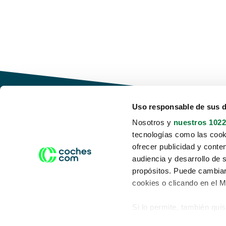
Uso responsable de sus 
Nosotros y
nuestros 1022
tecnologías como las cooki
Conduce tu futuro,
ofrecer publicidad y conte
desata tu movilidad
audiencia y desarrollo de 
propósitos. Puede cambiar
cookies o clicando en el 
Si lo permite, también qui
Acerca de nosotros
Aviso legal
Recopilar información