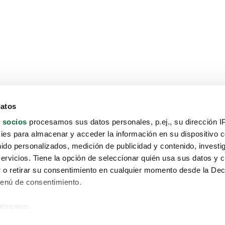
datos
 socios
procesamos sus datos personales, p.ej., su dirección I
es para almacenar y acceder la información en su dispositivo co
nido personalizados, medición de publicidad y contenido, investi
servicios. Tiene la opción de seleccionar quién usa sus datos y 
 o retirar su consentimiento en cualquier momento desde la Dec
Menú de consentimiento.
siéramos:
Aviso protección de datos
 sobre su ubicación geográfica que puede tener una precisión de