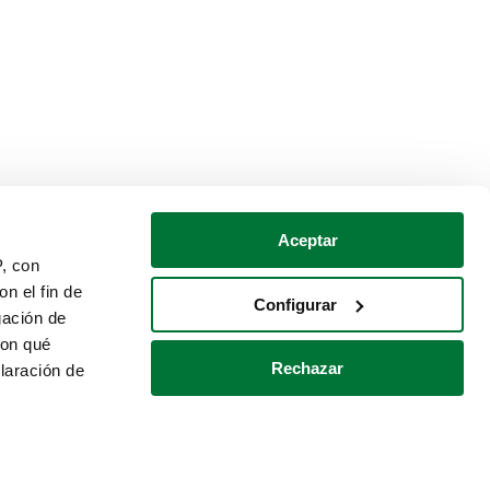
Aceptar
P, con
n el fin de
Configurar
gación de
con qué
Rechazar
laración de
Política de cookies
Contacto
 varios metros