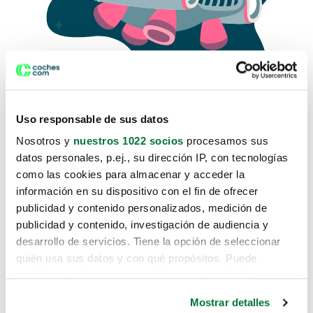
Uso responsable de sus datos
Nosotros y
nuestros 1022 socios
procesamos sus
datos personales, p.ej., su dirección IP, con tecnologías
como las cookies para almacenar y acceder la
Lo sentimos, no sabemos como
información en su dispositivo con el fin de ofrecer
te hemos traido hasta aquí.
publicidad y contenido personalizados, medición de
publicidad y contenido, investigación de audiencia y
desarrollo de servicios. Tiene la opción de seleccionar
Pero puedes encontrar el coche que estás
quién usa sus datos y con qué propósitos. Puede
buscando en alguno de estos enlaces:
cambiar o retirar su consentimiento en cualquier
momento desde la Declaración de cookies o clicando en
Coches nuevos
Mostrar detalles
el Menú de consentimiento.