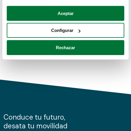
Coches de segunda mano
Si lo permite, también quisiéramos:
Aceptar
Recopilar información sobre su ubicación geográfica
Coches de km0
que puede tener una precisión de varios metros
Configurar
Coches de renting
Identificar su dispositivo analizándolo activamente
para buscar características específicas (huellas
Rechazar
digitales)
Obtenga más información sobre cómo se procesan sus
datos personales y establezca sus preferencias en la
sección de datos
. Puede cambiar o retirar su
consentimiento en cualquier momento en la Declaración
de cookies.
Las cookies de este sitio web se usan para personalizar
el contenido y los anuncios, ofrecer funciones de redes
sociales y analizar el tráfico. Además, compartimos
Conduce tu futuro,
información sobre el uso que haga del sitio web con
desata tu movilidad
nuestros partners de redes sociales, publicidad y análisis