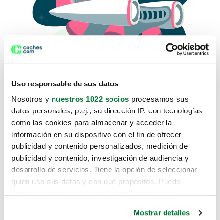
Uso responsable de sus datos
Nosotros y
nuestros 1022 socios
procesamos sus
datos personales, p.ej., su dirección IP, con tecnologías
como las cookies para almacenar y acceder la
Lo sentimos, no sabemos como
información en su dispositivo con el fin de ofrecer
te hemos traido hasta aquí.
publicidad y contenido personalizados, medición de
publicidad y contenido, investigación de audiencia y
desarrollo de servicios. Tiene la opción de seleccionar
Pero puedes encontrar el coche que estás
quién usa sus datos y con qué propósitos. Puede
buscando en alguno de estos enlaces:
cambiar o retirar su consentimiento en cualquier
momento desde la Declaración de cookies o clicando en
Coches nuevos
Mostrar detalles
el Menú de consentimiento.