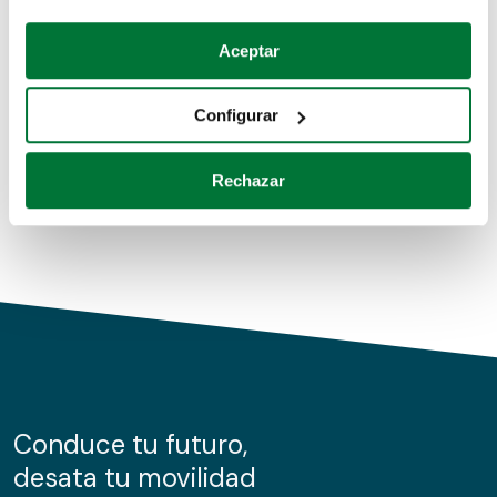
Coches de segunda mano
Si lo permite, también quisiéramos:
Aceptar
Recopilar información sobre su ubicación geográfica
Coches de km0
que puede tener una precisión de varios metros
Configurar
Coches de renting
Identificar su dispositivo analizándolo activamente
para buscar características específicas (huellas
Rechazar
digitales)
Obtenga más información sobre cómo se procesan sus
datos personales y establezca sus preferencias en la
sección de datos
. Puede cambiar o retirar su
consentimiento en cualquier momento en la Declaración
de cookies.
Las cookies de este sitio web se usan para personalizar
el contenido y los anuncios, ofrecer funciones de redes
sociales y analizar el tráfico. Además, compartimos
Conduce tu futuro,
información sobre el uso que haga del sitio web con
desata tu movilidad
nuestros partners de redes sociales, publicidad y análisis