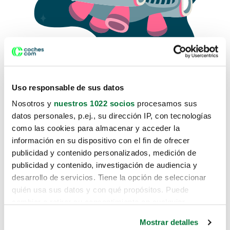
Uso responsable de sus datos
Nosotros y
nuestros 1022 socios
procesamos sus
datos personales, p.ej., su dirección IP, con tecnologías
como las cookies para almacenar y acceder la
Lo sentimos, no sabemos como
información en su dispositivo con el fin de ofrecer
te hemos traido hasta aquí.
publicidad y contenido personalizados, medición de
publicidad y contenido, investigación de audiencia y
desarrollo de servicios. Tiene la opción de seleccionar
Pero puedes encontrar el coche que estás
quién usa sus datos y con qué propósitos. Puede
buscando en alguno de estos enlaces:
cambiar o retirar su consentimiento en cualquier
momento desde la Declaración de cookies o clicando en
Coches nuevos
Mostrar detalles
el Menú de consentimiento.