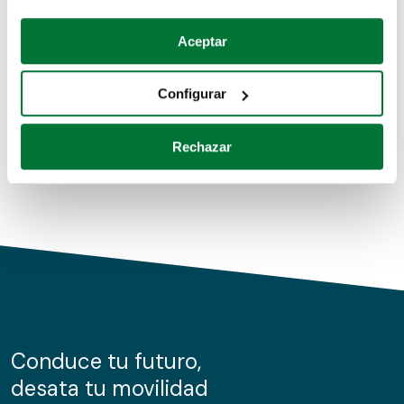
Coches de segunda mano
Si lo permite, también quisiéramos:
Aceptar
Recopilar información sobre su ubicación geográfica
Coches de km0
que puede tener una precisión de varios metros
Configurar
Coches de renting
Identificar su dispositivo analizándolo activamente
para buscar características específicas (huellas
Rechazar
digitales)
Obtenga más información sobre cómo se procesan sus
datos personales y establezca sus preferencias en la
sección de datos
. Puede cambiar o retirar su
consentimiento en cualquier momento en la Declaración
de cookies.
Las cookies de este sitio web se usan para personalizar
el contenido y los anuncios, ofrecer funciones de redes
sociales y analizar el tráfico. Además, compartimos
Conduce tu futuro,
información sobre el uso que haga del sitio web con
desata tu movilidad
nuestros partners de redes sociales, publicidad y análisis