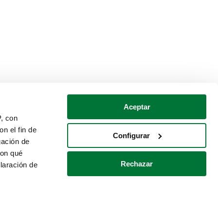
Aceptar
P, con
n el fin de
Configurar
gación de
con qué
Rechazar
laración de
Política de cookies
Contacto
 varios metros