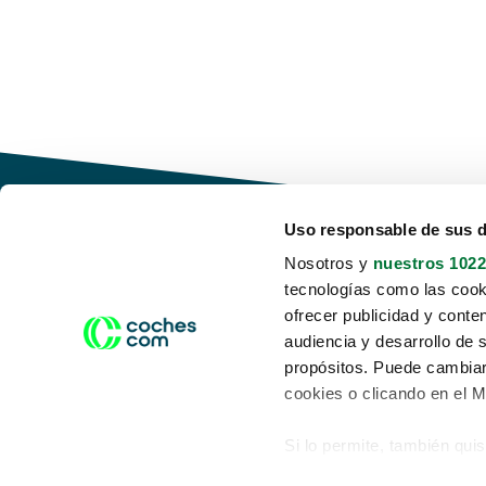
Uso responsable de sus 
Nosotros y
nuestros 1022
tecnologías como las cooki
Conduce tu futuro,
ofrecer publicidad y conte
desata tu movilidad
audiencia y desarrollo de 
propósitos. Puede cambiar
cookies o clicando en el 
Si lo permite, también qui
Acerca de nosotros
Aviso legal
Recopilar información