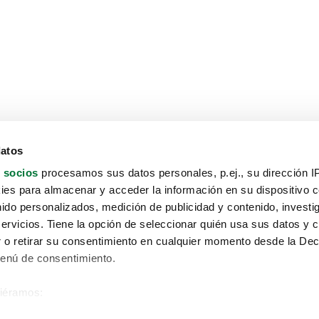
datos
 socios
procesamos sus datos personales, p.ej., su dirección I
es para almacenar y acceder la información en su dispositivo co
nido personalizados, medición de publicidad y contenido, investi
servicios. Tiene la opción de seleccionar quién usa sus datos y 
 o retirar su consentimiento en cualquier momento desde la Dec
Menú de consentimiento.
siéramos:
Aviso protección de datos
 sobre su ubicación geográfica que puede tener una precisión de