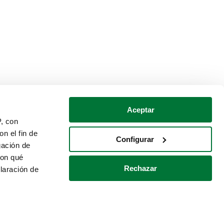
Aceptar
P, con
n el fin de
Configurar
gación de
con qué
Rechazar
laración de
Política de cookies
Contacto
 varios metros