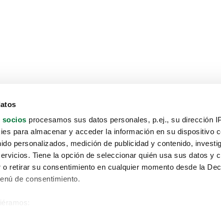
datos
 socios
procesamos sus datos personales, p.ej., su dirección I
es para almacenar y acceder la información en su dispositivo co
nido personalizados, medición de publicidad y contenido, investi
servicios. Tiene la opción de seleccionar quién usa sus datos y 
 o retirar su consentimiento en cualquier momento desde la Dec
Menú de consentimiento.
siéramos:
Aviso protección de datos
 sobre su ubicación geográfica que puede tener una precisión de