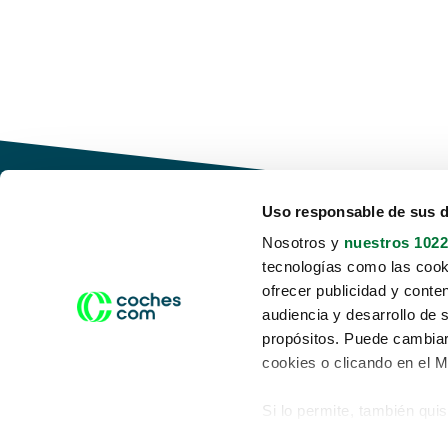
Uso responsable de sus 
Nosotros y
nuestros 1022
tecnologías como las cooki
Conduce tu futuro,
ofrecer publicidad y conte
desata tu movilidad
audiencia y desarrollo de 
propósitos. Puede cambiar
cookies o clicando en el 
Si lo permite, también qui
Acerca de nosotros
Aviso legal
Recopilar información