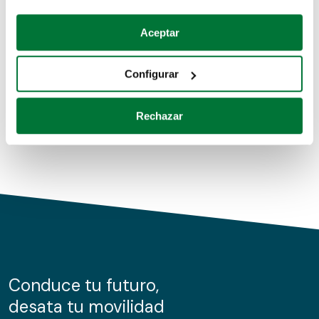
Coches de segunda mano
Si lo permite, también quisiéramos:
Aceptar
Recopilar información sobre su ubicación geográfica
Coches de km0
que puede tener una precisión de varios metros
Configurar
Coches de renting
Identificar su dispositivo analizándolo activamente
para buscar características específicas (huellas
Rechazar
digitales)
Obtenga más información sobre cómo se procesan sus
datos personales y establezca sus preferencias en la
sección de datos
. Puede cambiar o retirar su
consentimiento en cualquier momento en la Declaración
de cookies.
Las cookies de este sitio web se usan para personalizar
el contenido y los anuncios, ofrecer funciones de redes
sociales y analizar el tráfico. Además, compartimos
Conduce tu futuro,
información sobre el uso que haga del sitio web con
desata tu movilidad
nuestros partners de redes sociales, publicidad y análisis