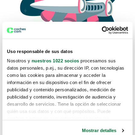
Uso responsable de sus datos
Nosotros y
nuestros 1022 socios
procesamos sus
datos personales, p.ej., su dirección IP, con tecnologías
como las cookies para almacenar y acceder la
Lo sentimos, no sabemos como
información en su dispositivo con el fin de ofrecer
te hemos traido hasta aquí.
publicidad y contenido personalizados, medición de
publicidad y contenido, investigación de audiencia y
desarrollo de servicios. Tiene la opción de seleccionar
Pero puedes encontrar el coche que estás
quién usa sus datos y con qué propósitos. Puede
buscando en alguno de estos enlaces:
cambiar o retirar su consentimiento en cualquier
momento desde la Declaración de cookies o clicando en
Coches nuevos
Mostrar detalles
el Menú de consentimiento.