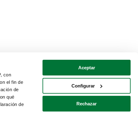
Aceptar
P, con
n el fin de
Configurar
gación de
con qué
Rechazar
laración de
Política de cookies
Contacto
 varios metros