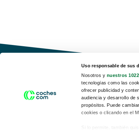
Uso responsable de sus 
Nosotros y
nuestros 1022
tecnologías como las cooki
Conduce tu futuro,
ofrecer publicidad y conte
desata tu movilidad
audiencia y desarrollo de 
propósitos. Puede cambiar
cookies o clicando en el 
Si lo permite, también qui
Acerca de nosotros
Aviso legal
Recopilar información