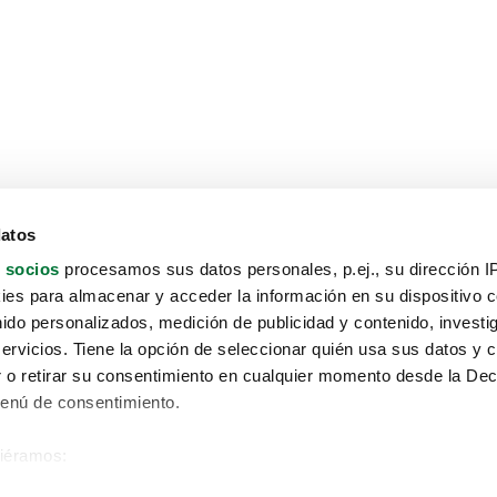
datos
 socios
procesamos sus datos personales, p.ej., su dirección I
es para almacenar y acceder la información en su dispositivo co
nido personalizados, medición de publicidad y contenido, investi
servicios. Tiene la opción de seleccionar quién usa sus datos y 
 o retirar su consentimiento en cualquier momento desde la Dec
Menú de consentimiento.
siéramos:
Aviso protección de datos
 sobre su ubicación geográfica que puede tener una precisión de