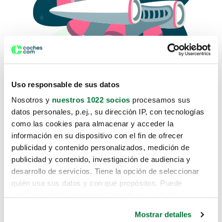
Uso responsable de sus datos
Nosotros y
nuestros 1022 socios
procesamos sus
datos personales, p.ej., su dirección IP, con tecnologías
como las cookies para almacenar y acceder la
Lo sentimos, no sabemos como
información en su dispositivo con el fin de ofrecer
te hemos traido hasta aquí.
publicidad y contenido personalizados, medición de
publicidad y contenido, investigación de audiencia y
desarrollo de servicios. Tiene la opción de seleccionar
Pero puedes encontrar el coche que estás
quién usa sus datos y con qué propósitos. Puede
buscando en alguno de estos enlaces:
cambiar o retirar su consentimiento en cualquier
momento desde la Declaración de cookies o clicando en
Coches nuevos
Mostrar detalles
el Menú de consentimiento.