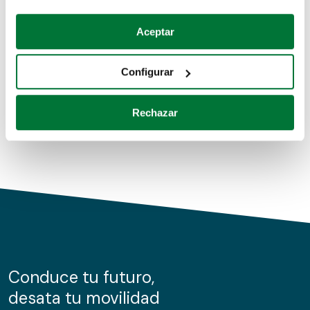
Coches de segunda mano
Si lo permite, también quisiéramos:
Aceptar
Recopilar información sobre su ubicación geográfica
Coches de km0
que puede tener una precisión de varios metros
Configurar
Coches de renting
Identificar su dispositivo analizándolo activamente
para buscar características específicas (huellas
Rechazar
digitales)
Obtenga más información sobre cómo se procesan sus
datos personales y establezca sus preferencias en la
sección de datos
. Puede cambiar o retirar su
consentimiento en cualquier momento en la Declaración
de cookies.
Las cookies de este sitio web se usan para personalizar
el contenido y los anuncios, ofrecer funciones de redes
sociales y analizar el tráfico. Además, compartimos
Conduce tu futuro,
información sobre el uso que haga del sitio web con
desata tu movilidad
nuestros partners de redes sociales, publicidad y análisis