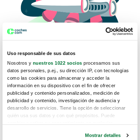
Uso responsable de sus datos
Nosotros y
nuestros 1022 socios
procesamos sus
datos personales, p.ej., su dirección IP, con tecnologías
como las cookies para almacenar y acceder la
Lo sentimos, no sabemos como
información en su dispositivo con el fin de ofrecer
te hemos traido hasta aquí.
publicidad y contenido personalizados, medición de
publicidad y contenido, investigación de audiencia y
desarrollo de servicios. Tiene la opción de seleccionar
Pero puedes encontrar el coche que estás
quién usa sus datos y con qué propósitos. Puede
buscando en alguno de estos enlaces:
cambiar o retirar su consentimiento en cualquier
momento desde la Declaración de cookies o clicando en
Coches nuevos
Mostrar detalles
el Menú de consentimiento.