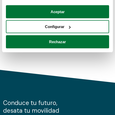
Coches de segunda mano
Si lo permite, también quisiéramos:
Aceptar
Recopilar información sobre su ubicación geográfica
Coches de km0
que puede tener una precisión de varios metros
Configurar
Coches de renting
Identificar su dispositivo analizándolo activamente
para buscar características específicas (huellas
Rechazar
digitales)
Obtenga más información sobre cómo se procesan sus
datos personales y establezca sus preferencias en la
sección de datos
. Puede cambiar o retirar su
consentimiento en cualquier momento en la Declaración
de cookies.
Las cookies de este sitio web se usan para personalizar
el contenido y los anuncios, ofrecer funciones de redes
sociales y analizar el tráfico. Además, compartimos
Conduce tu futuro,
información sobre el uso que haga del sitio web con
desata tu movilidad
nuestros partners de redes sociales, publicidad y análisis