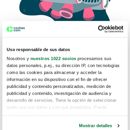
Uso responsable de sus datos
Nosotros y
nuestros 1022 socios
procesamos sus
datos personales, p.ej., su dirección IP, con tecnologías
como las cookies para almacenar y acceder la
Lo sentimos, no sabemos como
información en su dispositivo con el fin de ofrecer
te hemos traido hasta aquí.
publicidad y contenido personalizados, medición de
publicidad y contenido, investigación de audiencia y
desarrollo de servicios. Tiene la opción de seleccionar
Pero puedes encontrar el coche que estás
quién usa sus datos y con qué propósitos. Puede
buscando en alguno de estos enlaces:
cambiar o retirar su consentimiento en cualquier
momento desde la Declaración de cookies o clicando en
Coches nuevos
Mostrar detalles
el Menú de consentimiento.