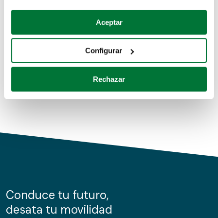
Coches de segunda mano
Si lo permite, también quisiéramos:
Aceptar
Recopilar información sobre su ubicación geográfica
Coches de km0
que puede tener una precisión de varios metros
Configurar
Coches de renting
Identificar su dispositivo analizándolo activamente
para buscar características específicas (huellas
Rechazar
digitales)
Obtenga más información sobre cómo se procesan sus
datos personales y establezca sus preferencias en la
sección de datos
. Puede cambiar o retirar su
consentimiento en cualquier momento en la Declaración
de cookies.
Las cookies de este sitio web se usan para personalizar
el contenido y los anuncios, ofrecer funciones de redes
sociales y analizar el tráfico. Además, compartimos
Conduce tu futuro,
información sobre el uso que haga del sitio web con
desata tu movilidad
nuestros partners de redes sociales, publicidad y análisis