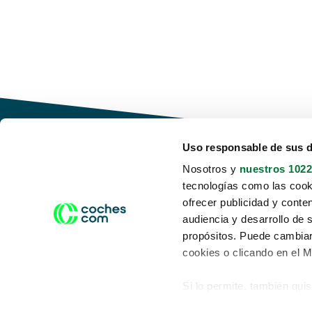
Uso responsable de sus 
Nosotros y
nuestros 1022
tecnologías como las cooki
Conduce tu futuro,
ofrecer publicidad y conte
desata tu movilidad
audiencia y desarrollo de 
propósitos. Puede cambiar
cookies o clicando en el 
Si lo permite, también qui
Acerca de nosotros
Aviso legal
Recopilar información