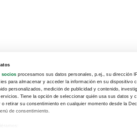
datos
 socios
procesamos sus datos personales, p.ej., su dirección I
es para almacenar y acceder la información en su dispositivo co
nido personalizados, medición de publicidad y contenido, investi
servicios. Tiene la opción de seleccionar quién usa sus datos y 
 o retirar su consentimiento en cualquier momento desde la Dec
Menú de consentimiento.
siéramos:
Aviso protección de datos
 sobre su ubicación geográfica que puede tener una precisión de