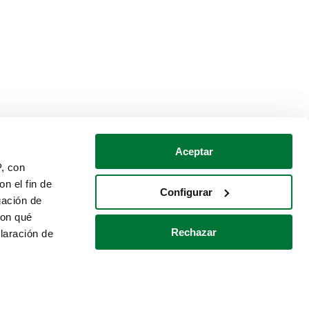
Aceptar
P, con
n el fin de
Configurar
gación de
con qué
Rechazar
laración de
Política de cookies
Contacto
 varios metros