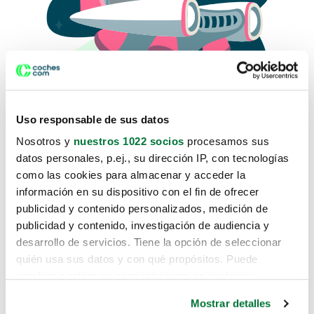
Uso responsable de sus datos
Nosotros y
nuestros 1022 socios
procesamos sus
datos personales, p.ej., su dirección IP, con tecnologías
como las cookies para almacenar y acceder la
Lo sentimos, no sabemos como
información en su dispositivo con el fin de ofrecer
te hemos traido hasta aquí.
publicidad y contenido personalizados, medición de
publicidad y contenido, investigación de audiencia y
desarrollo de servicios. Tiene la opción de seleccionar
Pero puedes encontrar el coche que estás
quién usa sus datos y con qué propósitos. Puede
buscando en alguno de estos enlaces:
cambiar o retirar su consentimiento en cualquier
momento desde la Declaración de cookies o clicando en
Coches nuevos
Mostrar detalles
el Menú de consentimiento.