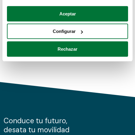
Coches de segunda mano
Si lo permite, también quisiéramos:
Aceptar
Recopilar información sobre su ubicación geográfica
Coches de km0
que puede tener una precisión de varios metros
Configurar
Coches de renting
Identificar su dispositivo analizándolo activamente
para buscar características específicas (huellas
Rechazar
digitales)
Obtenga más información sobre cómo se procesan sus
datos personales y establezca sus preferencias en la
sección de datos
. Puede cambiar o retirar su
consentimiento en cualquier momento en la Declaración
de cookies.
Las cookies de este sitio web se usan para personalizar
el contenido y los anuncios, ofrecer funciones de redes
sociales y analizar el tráfico. Además, compartimos
Conduce tu futuro,
información sobre el uso que haga del sitio web con
desata tu movilidad
nuestros partners de redes sociales, publicidad y análisis