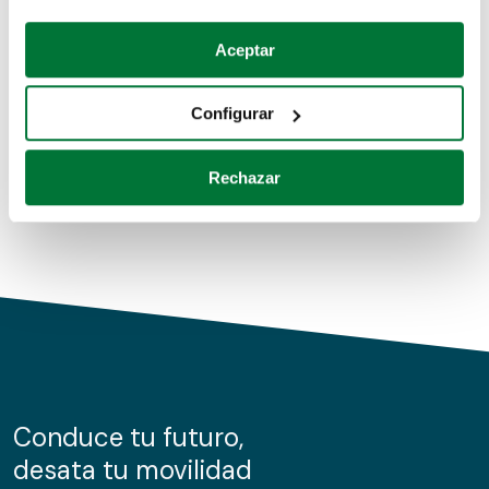
Coches de segunda mano
Si lo permite, también quisiéramos:
Aceptar
Recopilar información sobre su ubicación geográfica
Coches de km0
que puede tener una precisión de varios metros
Configurar
Coches de renting
Identificar su dispositivo analizándolo activamente
para buscar características específicas (huellas
Rechazar
digitales)
Obtenga más información sobre cómo se procesan sus
datos personales y establezca sus preferencias en la
sección de datos
. Puede cambiar o retirar su
consentimiento en cualquier momento en la Declaración
de cookies.
Las cookies de este sitio web se usan para personalizar
el contenido y los anuncios, ofrecer funciones de redes
sociales y analizar el tráfico. Además, compartimos
Conduce tu futuro,
información sobre el uso que haga del sitio web con
desata tu movilidad
nuestros partners de redes sociales, publicidad y análisis