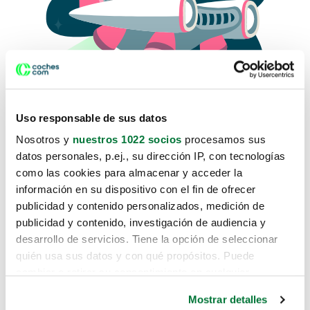
Uso responsable de sus datos
Nosotros y
nuestros 1022 socios
procesamos sus
datos personales, p.ej., su dirección IP, con tecnologías
como las cookies para almacenar y acceder la
Lo sentimos, no sabemos como
información en su dispositivo con el fin de ofrecer
te hemos traido hasta aquí.
publicidad y contenido personalizados, medición de
publicidad y contenido, investigación de audiencia y
desarrollo de servicios. Tiene la opción de seleccionar
Pero puedes encontrar el coche que estás
quién usa sus datos y con qué propósitos. Puede
buscando en alguno de estos enlaces:
cambiar o retirar su consentimiento en cualquier
momento desde la Declaración de cookies o clicando en
Coches nuevos
Mostrar detalles
el Menú de consentimiento.