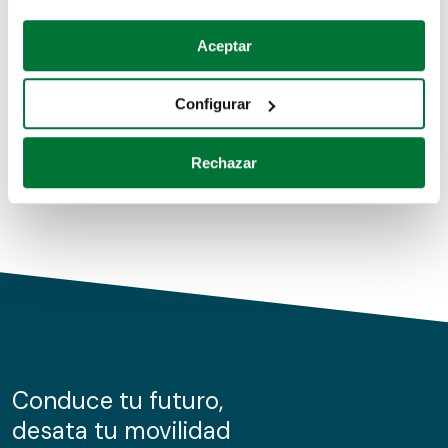
Coches de segunda mano
Si lo permite, también quisiéramos:
Aceptar
Recopilar información sobre su ubicación geográfica
Coches de km0
que puede tener una precisión de varios metros
Configurar
Coches de renting
Identificar su dispositivo analizándolo activamente
para buscar características específicas (huellas
Rechazar
digitales)
Obtenga más información sobre cómo se procesan sus
datos personales y establezca sus preferencias en la
sección de datos
. Puede cambiar o retirar su
consentimiento en cualquier momento en la Declaración
de cookies.
Las cookies de este sitio web se usan para personalizar
el contenido y los anuncios, ofrecer funciones de redes
sociales y analizar el tráfico. Además, compartimos
Conduce tu futuro,
información sobre el uso que haga del sitio web con
desata tu movilidad
nuestros partners de redes sociales, publicidad y análisis