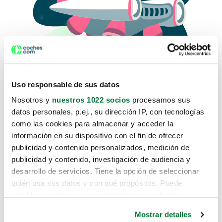
Uso responsable de sus datos
Nosotros y
nuestros 1022 socios
procesamos sus
datos personales, p.ej., su dirección IP, con tecnologías
como las cookies para almacenar y acceder la
Lo sentimos, no sabemos como
información en su dispositivo con el fin de ofrecer
te hemos traido hasta aquí.
publicidad y contenido personalizados, medición de
publicidad y contenido, investigación de audiencia y
desarrollo de servicios. Tiene la opción de seleccionar
Pero puedes encontrar el coche que estás
quién usa sus datos y con qué propósitos. Puede
buscando en alguno de estos enlaces:
cambiar o retirar su consentimiento en cualquier
momento desde la Declaración de cookies o clicando en
Coches nuevos
Mostrar detalles
el Menú de consentimiento.