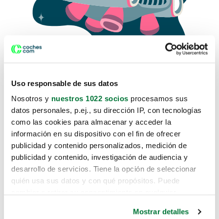
Uso responsable de sus datos
Nosotros y
nuestros 1022 socios
procesamos sus
datos personales, p.ej., su dirección IP, con tecnologías
como las cookies para almacenar y acceder la
Lo sentimos, no sabemos como
información en su dispositivo con el fin de ofrecer
te hemos traido hasta aquí.
publicidad y contenido personalizados, medición de
publicidad y contenido, investigación de audiencia y
desarrollo de servicios. Tiene la opción de seleccionar
Pero puedes encontrar el coche que estás
quién usa sus datos y con qué propósitos. Puede
buscando en alguno de estos enlaces:
cambiar o retirar su consentimiento en cualquier
momento desde la Declaración de cookies o clicando en
Coches nuevos
Mostrar detalles
el Menú de consentimiento.