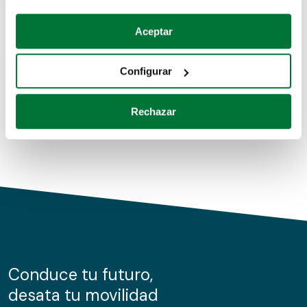
Coches de segunda mano
Si lo permite, también quisiéramos:
Aceptar
Recopilar información sobre su ubicación geográfica
Coches de km0
que puede tener una precisión de varios metros
Configurar
Coches de renting
Identificar su dispositivo analizándolo activamente
para buscar características específicas (huellas
Rechazar
digitales)
Obtenga más información sobre cómo se procesan sus
datos personales y establezca sus preferencias en la
sección de datos
. Puede cambiar o retirar su
consentimiento en cualquier momento en la Declaración
de cookies.
Las cookies de este sitio web se usan para personalizar
el contenido y los anuncios, ofrecer funciones de redes
sociales y analizar el tráfico. Además, compartimos
Conduce tu futuro,
información sobre el uso que haga del sitio web con
desata tu movilidad
nuestros partners de redes sociales, publicidad y análisis