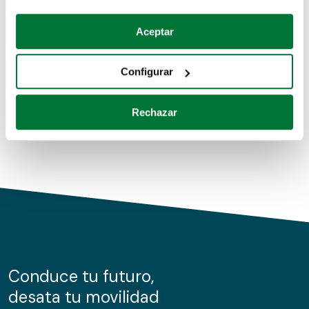
Coches de segunda mano
Si lo permite, también quisiéramos:
Aceptar
Recopilar información sobre su ubicación geográfica
Coches de km0
que puede tener una precisión de varios metros
Configurar
Coches de renting
Identificar su dispositivo analizándolo activamente
para buscar características específicas (huellas
Rechazar
digitales)
Obtenga más información sobre cómo se procesan sus
datos personales y establezca sus preferencias en la
sección de datos
. Puede cambiar o retirar su
consentimiento en cualquier momento en la Declaración
de cookies.
Las cookies de este sitio web se usan para personalizar
el contenido y los anuncios, ofrecer funciones de redes
sociales y analizar el tráfico. Además, compartimos
Conduce tu futuro,
información sobre el uso que haga del sitio web con
desata tu movilidad
nuestros partners de redes sociales, publicidad y análisis