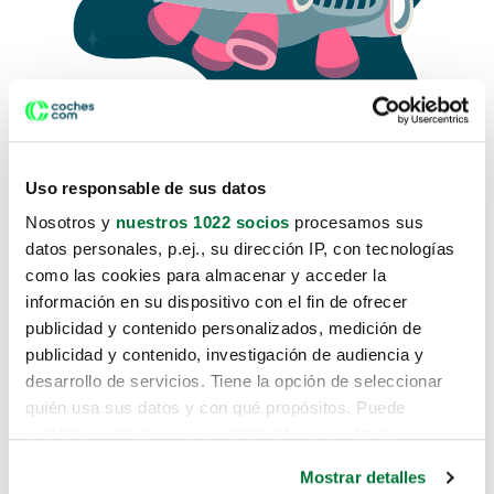
Uso responsable de sus datos
Nosotros y
nuestros 1022 socios
procesamos sus
datos personales, p.ej., su dirección IP, con tecnologías
como las cookies para almacenar y acceder la
Lo sentimos, no sabemos como
información en su dispositivo con el fin de ofrecer
te hemos traido hasta aquí.
publicidad y contenido personalizados, medición de
publicidad y contenido, investigación de audiencia y
desarrollo de servicios. Tiene la opción de seleccionar
Pero puedes encontrar el coche que estás
quién usa sus datos y con qué propósitos. Puede
buscando en alguno de estos enlaces:
cambiar o retirar su consentimiento en cualquier
momento desde la Declaración de cookies o clicando en
Coches nuevos
Mostrar detalles
el Menú de consentimiento.