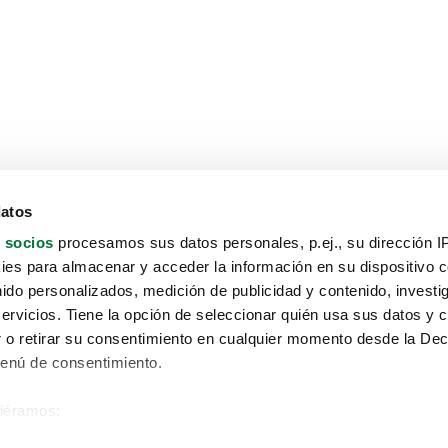
datos
 socios
procesamos sus datos personales, p.ej., su dirección I
es para almacenar y acceder la información en su dispositivo co
nido personalizados, medición de publicidad y contenido, investi
servicios. Tiene la opción de seleccionar quién usa sus datos y 
 o retirar su consentimiento en cualquier momento desde la Dec
Menú de consentimiento.
siéramos:
Aviso protección de datos
 sobre su ubicación geográfica que puede tener una precisión de