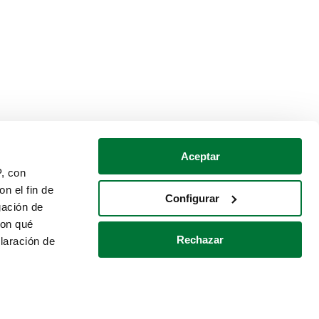
Aceptar
P, con
n el fin de
Configurar
gación de
con qué
Rechazar
laración de
Política de cookies
Contacto
 varios metros