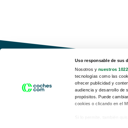
Uso responsable de sus 
Nosotros y
nuestros 1022
tecnologías como las cooki
Conduce tu futuro,
ofrecer publicidad y conte
desata tu movilidad
audiencia y desarrollo de 
propósitos. Puede cambiar
cookies o clicando en el 
Si lo permite, también qui
Acerca de nosotros
Aviso legal
Recopilar información