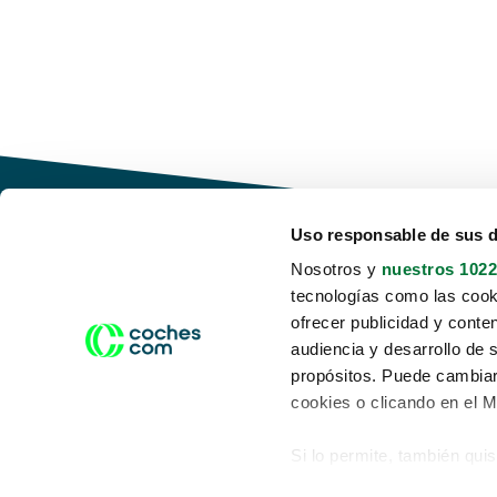
Uso responsable de sus 
Nosotros y
nuestros 1022
tecnologías como las cooki
Conduce tu futuro,
ofrecer publicidad y conte
desata tu movilidad
audiencia y desarrollo de 
propósitos. Puede cambiar
cookies o clicando en el 
Si lo permite, también qui
Acerca de nosotros
Aviso legal
Recopilar información