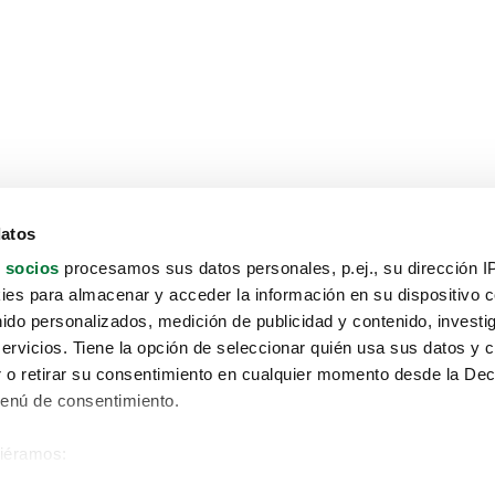
datos
 socios
procesamos sus datos personales, p.ej., su dirección I
es para almacenar y acceder la información en su dispositivo co
nido personalizados, medición de publicidad y contenido, investi
servicios. Tiene la opción de seleccionar quién usa sus datos y 
 o retirar su consentimiento en cualquier momento desde la Dec
Menú de consentimiento.
siéramos:
Aviso protección de datos
 sobre su ubicación geográfica que puede tener una precisión de