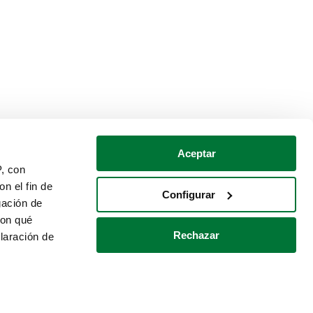
Aceptar
P, con
n el fin de
Configurar
gación de
con qué
Rechazar
laración de
Política de cookies
Contacto
 varios metros