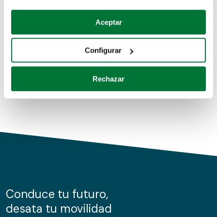
Coches de segunda mano
Si lo permite, también quisiéramos:
Aceptar
Recopilar información sobre su ubicación geográfica
Coches de km0
que puede tener una precisión de varios metros
Configurar
Coches de renting
Identificar su dispositivo analizándolo activamente
para buscar características específicas (huellas
Rechazar
digitales)
Obtenga más información sobre cómo se procesan sus
datos personales y establezca sus preferencias en la
sección de datos
. Puede cambiar o retirar su
consentimiento en cualquier momento en la Declaración
de cookies.
Las cookies de este sitio web se usan para personalizar
el contenido y los anuncios, ofrecer funciones de redes
sociales y analizar el tráfico. Además, compartimos
Conduce tu futuro,
información sobre el uso que haga del sitio web con
desata tu movilidad
nuestros partners de redes sociales, publicidad y análisis