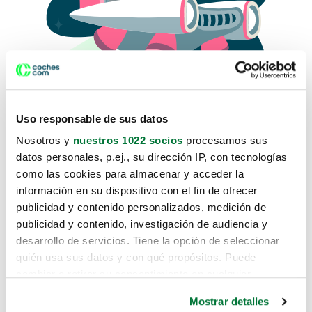
Uso responsable de sus datos
Nosotros y
nuestros 1022 socios
procesamos sus
datos personales, p.ej., su dirección IP, con tecnologías
como las cookies para almacenar y acceder la
Lo sentimos, no sabemos como
información en su dispositivo con el fin de ofrecer
te hemos traido hasta aquí.
publicidad y contenido personalizados, medición de
publicidad y contenido, investigación de audiencia y
desarrollo de servicios. Tiene la opción de seleccionar
Pero puedes encontrar el coche que estás
quién usa sus datos y con qué propósitos. Puede
buscando en alguno de estos enlaces:
cambiar o retirar su consentimiento en cualquier
momento desde la Declaración de cookies o clicando en
Coches nuevos
Mostrar detalles
el Menú de consentimiento.