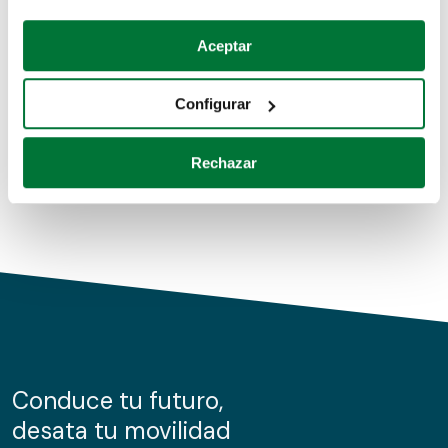
Coches de segunda mano
Si lo permite, también quisiéramos:
Aceptar
Recopilar información sobre su ubicación geográfica
Coches de km0
que puede tener una precisión de varios metros
Configurar
Coches de renting
Identificar su dispositivo analizándolo activamente
para buscar características específicas (huellas
Rechazar
digitales)
Obtenga más información sobre cómo se procesan sus
datos personales y establezca sus preferencias en la
sección de datos
. Puede cambiar o retirar su
consentimiento en cualquier momento en la Declaración
de cookies.
Las cookies de este sitio web se usan para personalizar
el contenido y los anuncios, ofrecer funciones de redes
sociales y analizar el tráfico. Además, compartimos
Conduce tu futuro,
información sobre el uso que haga del sitio web con
desata tu movilidad
nuestros partners de redes sociales, publicidad y análisis