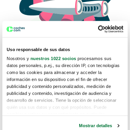
Uso responsable de sus datos
Nosotros y
nuestros 1022 socios
procesamos sus
datos personales, p.ej., su dirección IP, con tecnologías
como las cookies para almacenar y acceder la
Lo sentimos, no sabemos como
información en su dispositivo con el fin de ofrecer
te hemos traido hasta aquí.
publicidad y contenido personalizados, medición de
publicidad y contenido, investigación de audiencia y
desarrollo de servicios. Tiene la opción de seleccionar
Pero puedes encontrar el coche que estás
quién usa sus datos y con qué propósitos. Puede
buscando en alguno de estos enlaces:
cambiar o retirar su consentimiento en cualquier
momento desde la Declaración de cookies o clicando en
Coches nuevos
Mostrar detalles
el Menú de consentimiento.