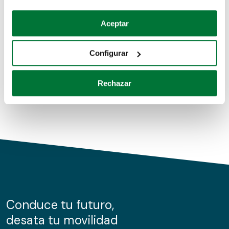
Coches de segunda mano
Si lo permite, también quisiéramos:
Aceptar
Recopilar información sobre su ubicación geográfica
Coches de km0
que puede tener una precisión de varios metros
Configurar
Coches de renting
Identificar su dispositivo analizándolo activamente
para buscar características específicas (huellas
Rechazar
digitales)
Obtenga más información sobre cómo se procesan sus
datos personales y establezca sus preferencias en la
sección de datos
. Puede cambiar o retirar su
consentimiento en cualquier momento en la Declaración
de cookies.
Las cookies de este sitio web se usan para personalizar
el contenido y los anuncios, ofrecer funciones de redes
sociales y analizar el tráfico. Además, compartimos
Conduce tu futuro,
información sobre el uso que haga del sitio web con
desata tu movilidad
nuestros partners de redes sociales, publicidad y análisis