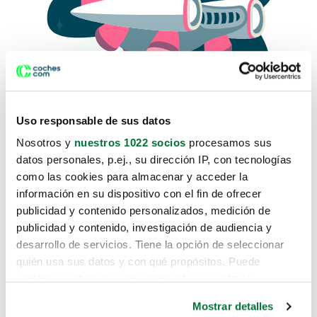
Uso responsable de sus datos
Nosotros y
nuestros 1022 socios
procesamos sus
datos personales, p.ej., su dirección IP, con tecnologías
como las cookies para almacenar y acceder la
Lo sentimos, no sabemos como
información en su dispositivo con el fin de ofrecer
te hemos traido hasta aquí.
publicidad y contenido personalizados, medición de
publicidad y contenido, investigación de audiencia y
desarrollo de servicios. Tiene la opción de seleccionar
Pero puedes encontrar el coche que estás
quién usa sus datos y con qué propósitos. Puede
buscando en alguno de estos enlaces:
cambiar o retirar su consentimiento en cualquier
momento desde la Declaración de cookies o clicando en
Coches nuevos
Mostrar detalles
el Menú de consentimiento.