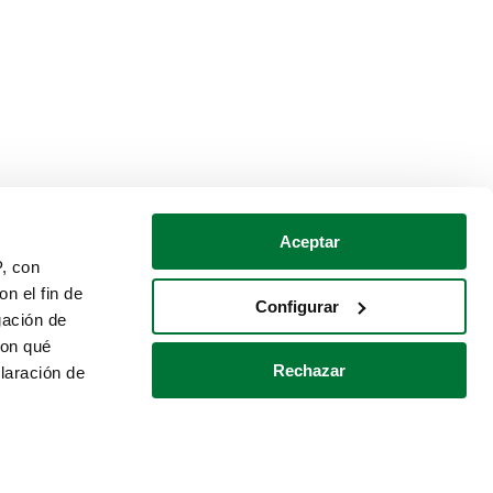
Aceptar
P, con
n el fin de
Configurar
gación de
con qué
Rechazar
laración de
Política de cookies
Contacto
 varios metros