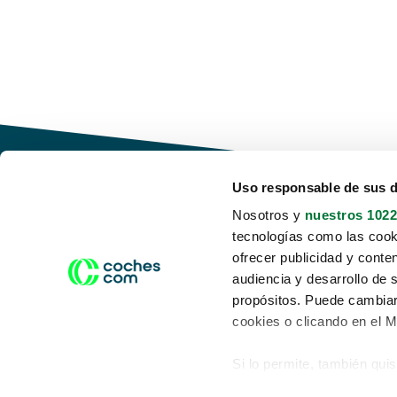
Uso responsable de sus 
Nosotros y
nuestros 1022
tecnologías como las cooki
Conduce tu futuro,
ofrecer publicidad y conte
desata tu movilidad
audiencia y desarrollo de 
propósitos. Puede cambiar
cookies o clicando en el 
Si lo permite, también qui
Acerca de nosotros
Aviso legal
Recopilar información