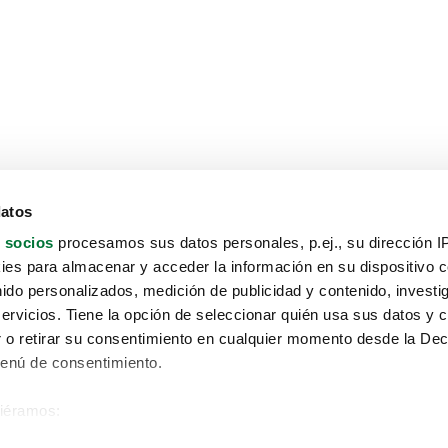
datos
 socios
procesamos sus datos personales, p.ej., su dirección I
es para almacenar y acceder la información en su dispositivo co
nido personalizados, medición de publicidad y contenido, investi
servicios. Tiene la opción de seleccionar quién usa sus datos y 
 o retirar su consentimiento en cualquier momento desde la Dec
Menú de consentimiento.
siéramos:
Aviso protección de datos
 sobre su ubicación geográfica que puede tener una precisión de