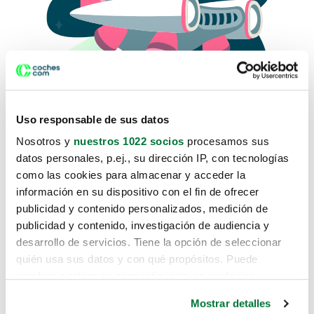
Uso responsable de sus datos
Nosotros y
nuestros 1022 socios
procesamos sus
datos personales, p.ej., su dirección IP, con tecnologías
como las cookies para almacenar y acceder la
Lo sentimos, no sabemos como
información en su dispositivo con el fin de ofrecer
te hemos traido hasta aquí.
publicidad y contenido personalizados, medición de
publicidad y contenido, investigación de audiencia y
desarrollo de servicios. Tiene la opción de seleccionar
Pero puedes encontrar el coche que estás
quién usa sus datos y con qué propósitos. Puede
buscando en alguno de estos enlaces:
cambiar o retirar su consentimiento en cualquier
momento desde la Declaración de cookies o clicando en
Coches nuevos
Mostrar detalles
el Menú de consentimiento.