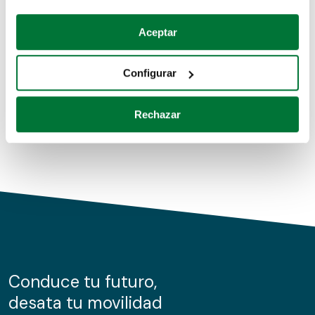
Coches de segunda mano
Si lo permite, también quisiéramos:
Aceptar
Recopilar información sobre su ubicación geográfica
Coches de km0
que puede tener una precisión de varios metros
Configurar
Coches de renting
Identificar su dispositivo analizándolo activamente
para buscar características específicas (huellas
Rechazar
digitales)
Obtenga más información sobre cómo se procesan sus
datos personales y establezca sus preferencias en la
sección de datos
. Puede cambiar o retirar su
consentimiento en cualquier momento en la Declaración
de cookies.
Las cookies de este sitio web se usan para personalizar
el contenido y los anuncios, ofrecer funciones de redes
sociales y analizar el tráfico. Además, compartimos
Conduce tu futuro,
información sobre el uso que haga del sitio web con
desata tu movilidad
nuestros partners de redes sociales, publicidad y análisis