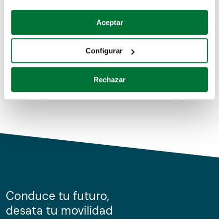
Coches de segunda mano
Si lo permite, también quisiéramos:
Aceptar
Recopilar información sobre su ubicación geográfica
Coches de km0
que puede tener una precisión de varios metros
Configurar
Coches de renting
Identificar su dispositivo analizándolo activamente
para buscar características específicas (huellas
Rechazar
digitales)
Obtenga más información sobre cómo se procesan sus
datos personales y establezca sus preferencias en la
sección de datos
. Puede cambiar o retirar su
consentimiento en cualquier momento en la Declaración
de cookies.
Las cookies de este sitio web se usan para personalizar
el contenido y los anuncios, ofrecer funciones de redes
sociales y analizar el tráfico. Además, compartimos
Conduce tu futuro,
información sobre el uso que haga del sitio web con
desata tu movilidad
nuestros partners de redes sociales, publicidad y análisis