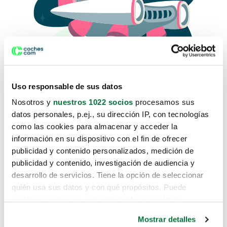
Uso responsable de sus datos
Nosotros y
nuestros 1022 socios
procesamos sus
datos personales, p.ej., su dirección IP, con tecnologías
como las cookies para almacenar y acceder la
Lo sentimos, no sabemos como
información en su dispositivo con el fin de ofrecer
te hemos traido hasta aquí.
publicidad y contenido personalizados, medición de
publicidad y contenido, investigación de audiencia y
desarrollo de servicios. Tiene la opción de seleccionar
Pero puedes encontrar el coche que estás
quién usa sus datos y con qué propósitos. Puede
buscando en alguno de estos enlaces:
cambiar o retirar su consentimiento en cualquier
momento desde la Declaración de cookies o clicando en
Coches nuevos
Mostrar detalles
el Menú de consentimiento.