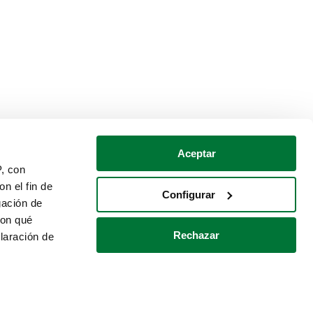
Aceptar
P, con
n el fin de
Configurar
gación de
con qué
Rechazar
laración de
Política de cookies
Contacto
 varios metros