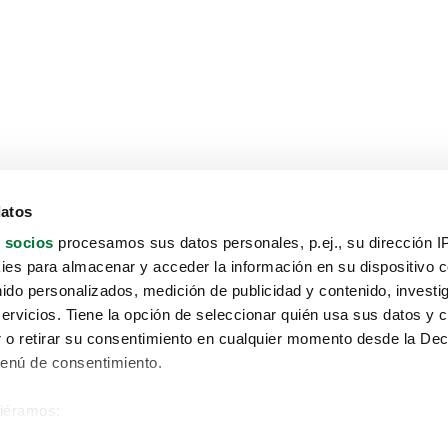
datos
 socios
procesamos sus datos personales, p.ej., su dirección I
es para almacenar y acceder la información en su dispositivo co
nido personalizados, medición de publicidad y contenido, investi
servicios. Tiene la opción de seleccionar quién usa sus datos y 
 o retirar su consentimiento en cualquier momento desde la Dec
Menú de consentimiento.
siéramos:
Aviso protección de datos
 sobre su ubicación geográfica que puede tener una precisión de