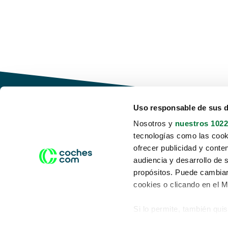
Uso responsable de sus 
Nosotros y
nuestros 1022
tecnologías como las cooki
Conduce tu futuro,
ofrecer publicidad y conte
desata tu movilidad
audiencia y desarrollo de 
propósitos. Puede cambiar
cookies o clicando en el 
Si lo permite, también qui
Acerca de nosotros
Aviso legal
Recopilar información