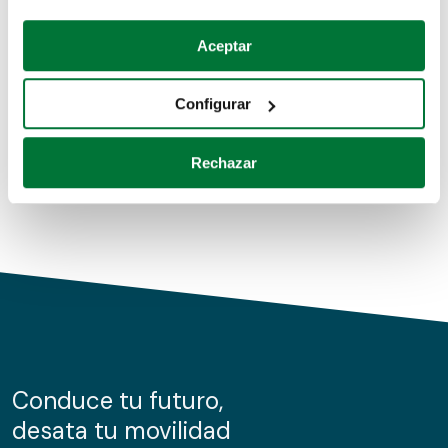
Coches de segunda mano
Si lo permite, también quisiéramos:
Aceptar
Recopilar información sobre su ubicación geográfica
Coches de km0
que puede tener una precisión de varios metros
Configurar
Coches de renting
Identificar su dispositivo analizándolo activamente
para buscar características específicas (huellas
Rechazar
digitales)
Obtenga más información sobre cómo se procesan sus
datos personales y establezca sus preferencias en la
sección de datos
. Puede cambiar o retirar su
consentimiento en cualquier momento en la Declaración
de cookies.
Las cookies de este sitio web se usan para personalizar
el contenido y los anuncios, ofrecer funciones de redes
sociales y analizar el tráfico. Además, compartimos
Conduce tu futuro,
información sobre el uso que haga del sitio web con
desata tu movilidad
nuestros partners de redes sociales, publicidad y análisis