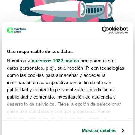
Uso responsable de sus datos
Nosotros y
nuestros 1022 socios
procesamos sus
datos personales, p.ej., su dirección IP, con tecnologías
como las cookies para almacenar y acceder la
Lo sentimos, no sabemos como
información en su dispositivo con el fin de ofrecer
te hemos traido hasta aquí.
publicidad y contenido personalizados, medición de
publicidad y contenido, investigación de audiencia y
desarrollo de servicios. Tiene la opción de seleccionar
Pero puedes encontrar el coche que estás
quién usa sus datos y con qué propósitos. Puede
buscando en alguno de estos enlaces:
cambiar o retirar su consentimiento en cualquier
momento desde la Declaración de cookies o clicando en
Coches nuevos
Mostrar detalles
el Menú de consentimiento.