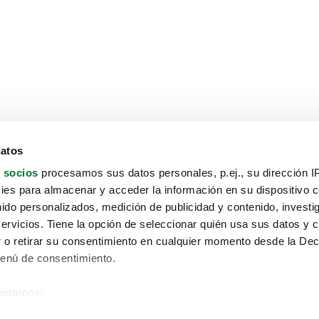
datos
 socios
procesamos sus datos personales, p.ej., su dirección I
es para almacenar y acceder la información en su dispositivo co
nido personalizados, medición de publicidad y contenido, investi
servicios. Tiene la opción de seleccionar quién usa sus datos y 
 o retirar su consentimiento en cualquier momento desde la Dec
Menú de consentimiento.
siéramos:
Aviso protección de datos
 sobre su ubicación geográfica que puede tener una precisión de