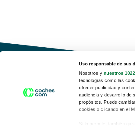
Uso responsable de sus 
Nosotros y
nuestros 1022
tecnologías como las cooki
Conduce tu futuro,
ofrecer publicidad y conte
desata tu movilidad
audiencia y desarrollo de 
propósitos. Puede cambiar
cookies o clicando en el 
Si lo permite, también qui
Acerca de nosotros
Aviso legal
Recopilar información