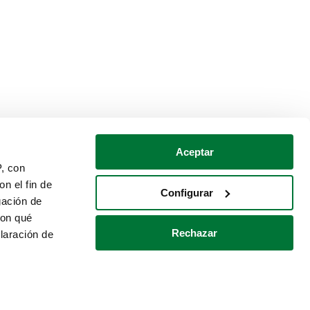
Aceptar
P, con
n el fin de
Configurar
gación de
con qué
Rechazar
laración de
Política de cookies
Contacto
 varios metros