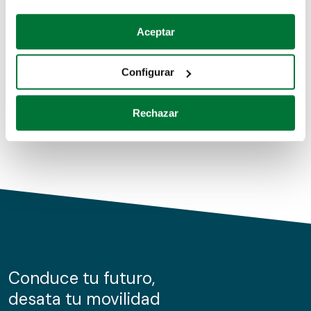
Coches de segunda mano
Si lo permite, también quisiéramos:
Aceptar
Recopilar información sobre su ubicación geográfica
Coches de km0
que puede tener una precisión de varios metros
Configurar
Coches de renting
Identificar su dispositivo analizándolo activamente
para buscar características específicas (huellas
Rechazar
digitales)
Obtenga más información sobre cómo se procesan sus
datos personales y establezca sus preferencias en la
sección de datos
. Puede cambiar o retirar su
consentimiento en cualquier momento en la Declaración
de cookies.
Las cookies de este sitio web se usan para personalizar
el contenido y los anuncios, ofrecer funciones de redes
sociales y analizar el tráfico. Además, compartimos
Conduce tu futuro,
información sobre el uso que haga del sitio web con
desata tu movilidad
nuestros partners de redes sociales, publicidad y análisis