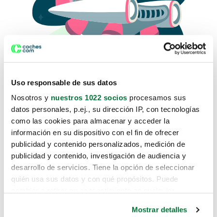
Uso responsable de sus datos
Nosotros y
nuestros 1022 socios
procesamos sus
datos personales, p.ej., su dirección IP, con tecnologías
como las cookies para almacenar y acceder la
Lo sentimos, no sabemos como
información en su dispositivo con el fin de ofrecer
te hemos traido hasta aquí.
publicidad y contenido personalizados, medición de
publicidad y contenido, investigación de audiencia y
desarrollo de servicios. Tiene la opción de seleccionar
Pero puedes encontrar el coche que estás
quién usa sus datos y con qué propósitos. Puede
buscando en alguno de estos enlaces:
cambiar o retirar su consentimiento en cualquier
momento desde la Declaración de cookies o clicando en
Coches nuevos
Mostrar detalles
el Menú de consentimiento.