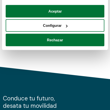
Coches de segunda mano
Si lo permite, también quisiéramos:
Aceptar
Recopilar información sobre su ubicación geográfica
Coches de km0
que puede tener una precisión de varios metros
Configurar
Coches de renting
Identificar su dispositivo analizándolo activamente
para buscar características específicas (huellas
Rechazar
digitales)
Obtenga más información sobre cómo se procesan sus
datos personales y establezca sus preferencias en la
sección de datos
. Puede cambiar o retirar su
consentimiento en cualquier momento en la Declaración
de cookies.
Las cookies de este sitio web se usan para personalizar
el contenido y los anuncios, ofrecer funciones de redes
sociales y analizar el tráfico. Además, compartimos
Conduce tu futuro,
información sobre el uso que haga del sitio web con
desata tu movilidad
nuestros partners de redes sociales, publicidad y análisis