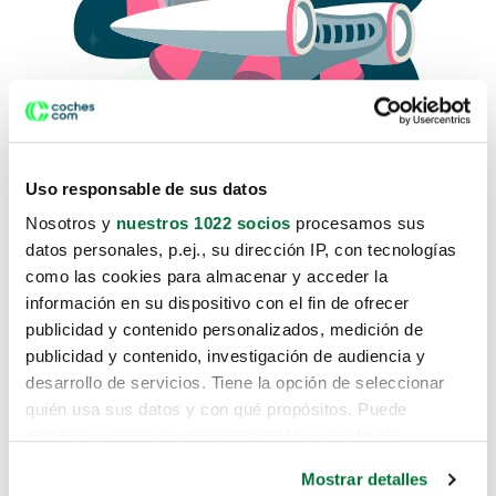
Uso responsable de sus datos
Nosotros y
nuestros 1022 socios
procesamos sus
datos personales, p.ej., su dirección IP, con tecnologías
como las cookies para almacenar y acceder la
Lo sentimos, no sabemos como
información en su dispositivo con el fin de ofrecer
te hemos traido hasta aquí.
publicidad y contenido personalizados, medición de
publicidad y contenido, investigación de audiencia y
desarrollo de servicios. Tiene la opción de seleccionar
Pero puedes encontrar el coche que estás
quién usa sus datos y con qué propósitos. Puede
buscando en alguno de estos enlaces:
cambiar o retirar su consentimiento en cualquier
momento desde la Declaración de cookies o clicando en
Coches nuevos
Mostrar detalles
el Menú de consentimiento.