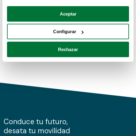
Coches de segunda mano
Si lo permite, también quisiéramos:
Aceptar
Recopilar información sobre su ubicación geográfica
Coches de km0
que puede tener una precisión de varios metros
Configurar
Coches de renting
Identificar su dispositivo analizándolo activamente
para buscar características específicas (huellas
Rechazar
digitales)
Obtenga más información sobre cómo se procesan sus
datos personales y establezca sus preferencias en la
sección de datos
. Puede cambiar o retirar su
consentimiento en cualquier momento en la Declaración
de cookies.
Las cookies de este sitio web se usan para personalizar
el contenido y los anuncios, ofrecer funciones de redes
sociales y analizar el tráfico. Además, compartimos
Conduce tu futuro,
información sobre el uso que haga del sitio web con
desata tu movilidad
nuestros partners de redes sociales, publicidad y análisis