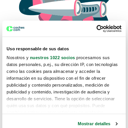
Uso responsable de sus datos
Nosotros y
nuestros 1022 socios
procesamos sus
datos personales, p.ej., su dirección IP, con tecnologías
como las cookies para almacenar y acceder la
Lo sentimos, no sabemos como
información en su dispositivo con el fin de ofrecer
te hemos traido hasta aquí.
publicidad y contenido personalizados, medición de
publicidad y contenido, investigación de audiencia y
desarrollo de servicios. Tiene la opción de seleccionar
Pero puedes encontrar el coche que estás
quién usa sus datos y con qué propósitos. Puede
buscando en alguno de estos enlaces:
cambiar o retirar su consentimiento en cualquier
momento desde la Declaración de cookies o clicando en
Coches nuevos
Mostrar detalles
el Menú de consentimiento.