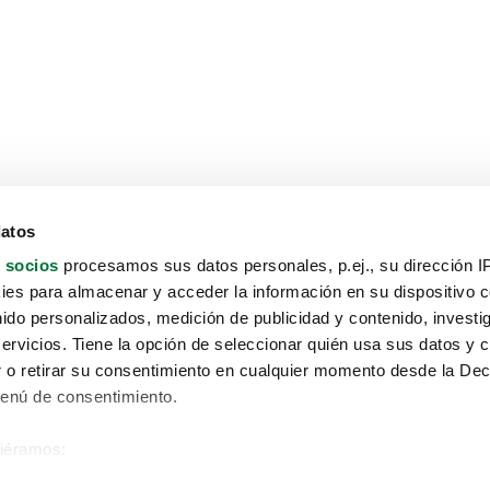
datos
 socios
procesamos sus datos personales, p.ej., su dirección I
es para almacenar y acceder la información en su dispositivo co
nido personalizados, medición de publicidad y contenido, investi
servicios. Tiene la opción de seleccionar quién usa sus datos y 
 o retirar su consentimiento en cualquier momento desde la Dec
Menú de consentimiento.
siéramos:
Aviso protección de datos
 sobre su ubicación geográfica que puede tener una precisión de