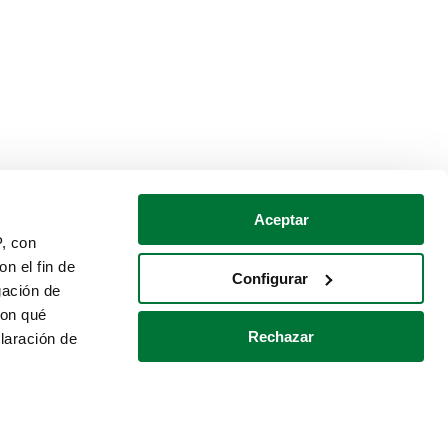
Aceptar
P, con
n el fin de
Configurar
gación de
con qué
Rechazar
laración de
Política de cookies
Contacto
 varios metros