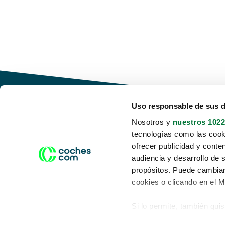
Uso responsable de sus 
Nosotros y
nuestros 1022
tecnologías como las cooki
Conduce tu futuro,
ofrecer publicidad y conte
desata tu movilidad
audiencia y desarrollo de 
propósitos. Puede cambiar
cookies o clicando en el 
Si lo permite, también qui
Acerca de nosotros
Aviso legal
Recopilar información