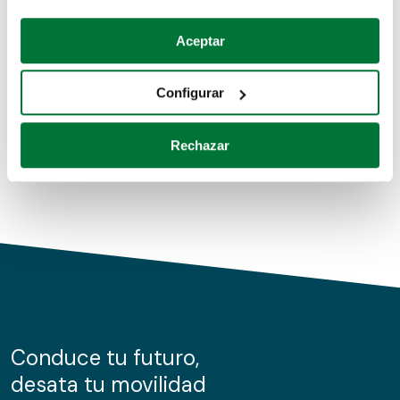
Coches de segunda mano
Si lo permite, también quisiéramos:
Aceptar
Recopilar información sobre su ubicación geográfica
Coches de km0
que puede tener una precisión de varios metros
Configurar
Coches de renting
Identificar su dispositivo analizándolo activamente
para buscar características específicas (huellas
Rechazar
digitales)
Obtenga más información sobre cómo se procesan sus
datos personales y establezca sus preferencias en la
sección de datos
. Puede cambiar o retirar su
consentimiento en cualquier momento en la Declaración
de cookies.
Las cookies de este sitio web se usan para personalizar
el contenido y los anuncios, ofrecer funciones de redes
sociales y analizar el tráfico. Además, compartimos
Conduce tu futuro,
información sobre el uso que haga del sitio web con
desata tu movilidad
nuestros partners de redes sociales, publicidad y análisis