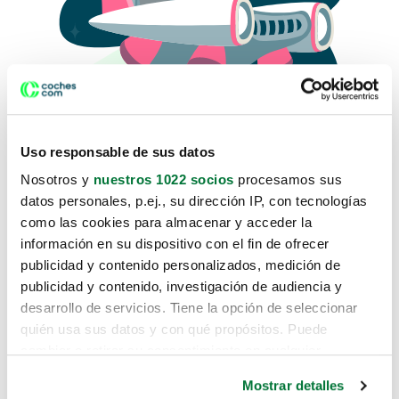
Uso responsable de sus datos
Nosotros y
nuestros 1022 socios
procesamos sus
datos personales, p.ej., su dirección IP, con tecnologías
como las cookies para almacenar y acceder la
Lo sentimos, no sabemos como
información en su dispositivo con el fin de ofrecer
te hemos traido hasta aquí.
publicidad y contenido personalizados, medición de
publicidad y contenido, investigación de audiencia y
desarrollo de servicios. Tiene la opción de seleccionar
Pero puedes encontrar el coche que estás
quién usa sus datos y con qué propósitos. Puede
buscando en alguno de estos enlaces:
cambiar o retirar su consentimiento en cualquier
momento desde la Declaración de cookies o clicando en
Coches nuevos
Mostrar detalles
el Menú de consentimiento.