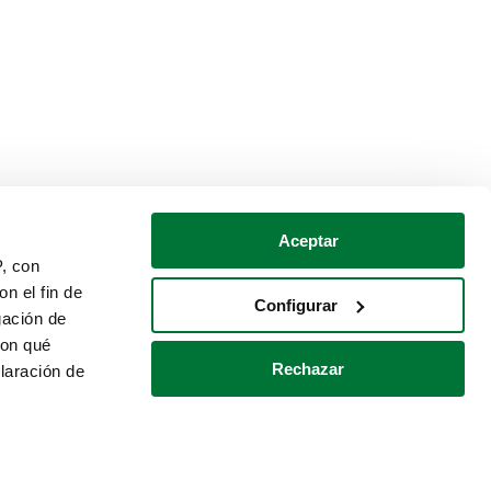
Aceptar
P, con
n el fin de
Configurar
gación de
con qué
Rechazar
laración de
Política de cookies
Contacto
 varios metros