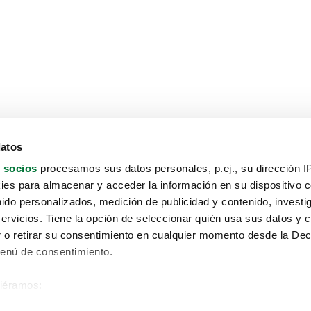
datos
 socios
procesamos sus datos personales, p.ej., su dirección I
es para almacenar y acceder la información en su dispositivo co
nido personalizados, medición de publicidad y contenido, investi
servicios. Tiene la opción de seleccionar quién usa sus datos y 
 o retirar su consentimiento en cualquier momento desde la Dec
Menú de consentimiento.
siéramos:
Aviso protección de datos
 sobre su ubicación geográfica que puede tener una precisión de