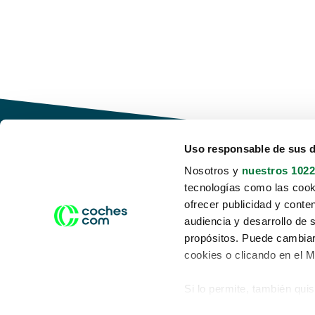
Uso responsable de sus 
Nosotros y
nuestros 1022
tecnologías como las cooki
Conduce tu futuro,
ofrecer publicidad y conte
desata tu movilidad
audiencia y desarrollo de 
propósitos. Puede cambiar
cookies o clicando en el 
Si lo permite, también qui
Acerca de nosotros
Aviso legal
Recopilar información