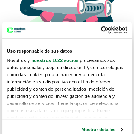
Uso responsable de sus datos
Nosotros y
nuestros 1022 socios
procesamos sus
datos personales, p.ej., su dirección IP, con tecnologías
como las cookies para almacenar y acceder la
Lo sentimos, no sabemos como
información en su dispositivo con el fin de ofrecer
te hemos traido hasta aquí.
publicidad y contenido personalizados, medición de
publicidad y contenido, investigación de audiencia y
desarrollo de servicios. Tiene la opción de seleccionar
Pero puedes encontrar el coche que estás
quién usa sus datos y con qué propósitos. Puede
buscando en alguno de estos enlaces:
cambiar o retirar su consentimiento en cualquier
momento desde la Declaración de cookies o clicando en
Coches nuevos
Mostrar detalles
el Menú de consentimiento.