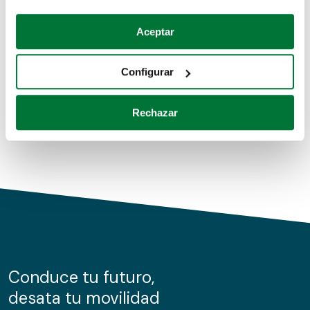
Coches de segunda mano
Si lo permite, también quisiéramos:
Aceptar
Recopilar información sobre su ubicación geográfica
Coches de km0
que puede tener una precisión de varios metros
Configurar
Coches de renting
Identificar su dispositivo analizándolo activamente
para buscar características específicas (huellas
Rechazar
digitales)
Obtenga más información sobre cómo se procesan sus
datos personales y establezca sus preferencias en la
sección de datos
. Puede cambiar o retirar su
consentimiento en cualquier momento en la Declaración
de cookies.
Las cookies de este sitio web se usan para personalizar
el contenido y los anuncios, ofrecer funciones de redes
sociales y analizar el tráfico. Además, compartimos
Conduce tu futuro,
información sobre el uso que haga del sitio web con
desata tu movilidad
nuestros partners de redes sociales, publicidad y análisis