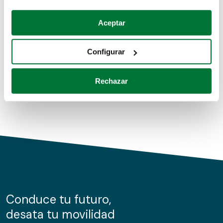
Coches de segunda mano
Si lo permite, también quisiéramos:
Aceptar
Recopilar información sobre su ubicación geográfica
Coches de km0
que puede tener una precisión de varios metros
Configurar
Coches de renting
Identificar su dispositivo analizándolo activamente
para buscar características específicas (huellas
Rechazar
digitales)
Obtenga más información sobre cómo se procesan sus
datos personales y establezca sus preferencias en la
sección de datos
. Puede cambiar o retirar su
consentimiento en cualquier momento en la Declaración
de cookies.
Las cookies de este sitio web se usan para personalizar
el contenido y los anuncios, ofrecer funciones de redes
sociales y analizar el tráfico. Además, compartimos
Conduce tu futuro,
información sobre el uso que haga del sitio web con
desata tu movilidad
nuestros partners de redes sociales, publicidad y análisis