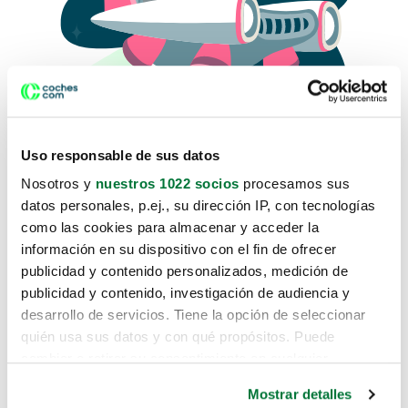
Uso responsable de sus datos
Nosotros y
nuestros 1022 socios
procesamos sus
datos personales, p.ej., su dirección IP, con tecnologías
como las cookies para almacenar y acceder la
Lo sentimos, no sabemos como
información en su dispositivo con el fin de ofrecer
te hemos traido hasta aquí.
publicidad y contenido personalizados, medición de
publicidad y contenido, investigación de audiencia y
desarrollo de servicios. Tiene la opción de seleccionar
Pero puedes encontrar el coche que estás
quién usa sus datos y con qué propósitos. Puede
buscando en alguno de estos enlaces:
cambiar o retirar su consentimiento en cualquier
momento desde la Declaración de cookies o clicando en
Coches nuevos
Mostrar detalles
el Menú de consentimiento.