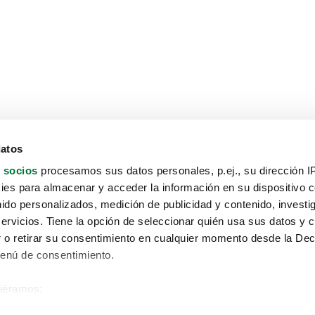
datos
 socios
procesamos sus datos personales, p.ej., su dirección I
es para almacenar y acceder la información en su dispositivo co
nido personalizados, medición de publicidad y contenido, investi
servicios. Tiene la opción de seleccionar quién usa sus datos y 
 o retirar su consentimiento en cualquier momento desde la Dec
Menú de consentimiento.
siéramos:
Aviso protección de datos
 sobre su ubicación geográfica que puede tener una precisión de