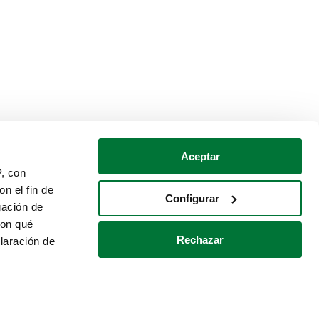
Aceptar
P, con
n el fin de
Configurar
gación de
con qué
Rechazar
laración de
Política de cookies
Contacto
 varios metros