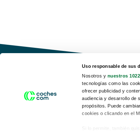
Uso responsable de sus 
Nosotros y
nuestros 1022
tecnologías como las cooki
Conduce tu futuro,
ofrecer publicidad y conte
desata tu movilidad
audiencia y desarrollo de 
propósitos. Puede cambiar
cookies o clicando en el 
Si lo permite, también qui
Acerca de nosotros
Aviso legal
Recopilar información